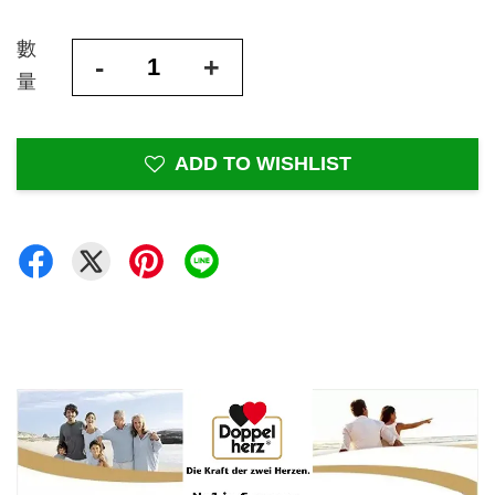
數
-
+
量
ADD TO WISHLIST