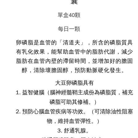
囊
單盒40顆
每日一顆
卵磷脂是血管的「清道夫」，所含的磷脂質具
有乳化效果，能幫助血管中的脂肪代謝，減少
脂肪在血管內壁的滯留時間，並增加好的膽固
醇，清除壞膽固醇，預防動脈硬化發生。
大豆卵磷脂具有
1. 益智健腦（腦神經髓鞘主成份為磷脂質，補充
磷脂可助其修補。）
2. 預防心腦血管疾病等功效。（可清除油性阻塞
物，維持血管彈性。）
3. 舒通乳腺。