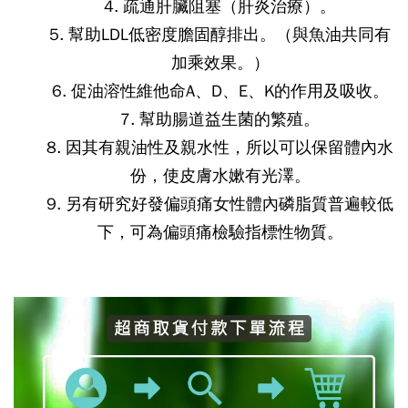
4. 疏通肝臟阻塞（肝炎治療）。
5. 幫助LDL低密度膽固醇排出。（與魚油共同有
加乘效果。）
6. 促油溶性維他命A、D、E、K的作用及吸收。
7. 幫助腸道益生菌的繁殖。
8. 因其有親油性及親水性，所以可以保留體內水
份，使皮膚水嫰有光澤。
9. 另有研究好發偏頭痛女性體內磷脂質普遍較低
下，可為偏頭痛檢驗指標性物質。