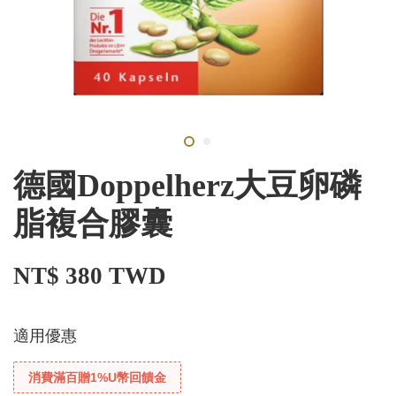
德國Doppelherz大豆卵磷
脂複合膠囊
NT$ 380 TWD
適用優惠
消費滿百贈1%U幣回饋金