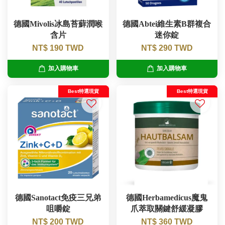
德國Mivolis冰島苔蘚潤喉
德國Abtei維生素B群複合
含片
迷你錠
NT$ 190 TWD
NT$ 290 TWD
加入購物車
加入購物車
Best特選現貨
Best特選現貨
德國Sanotact免疫三兄弟
德國Herbamedicus魔鬼
咀嚼錠
爪萃取關鍵舒緩凝膠
NT$ 200 TWD
NT$ 360 TWD