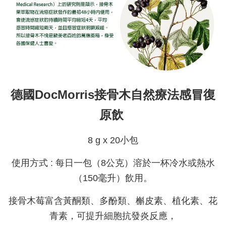
德國DocMorris接骨木自然療法感冒復
原飲
8 g x 20小包
使用方式 : 每日一包（8公克）溶於一杯冷水或熱水
（150毫升）飲用。
接骨木莓富含黃酮類、多酚類、槲皮素、植化素、花
青素，可提升細胞抗發炎反應，