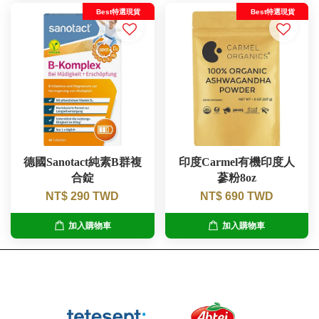
Best特選現貨
Best特選現貨
德國Sanotact純素B群複
印度Carmel有機印度人
合錠
蔘粉8oz
NT$ 290 TWD
NT$ 690 TWD
加入購物車
加入購物車