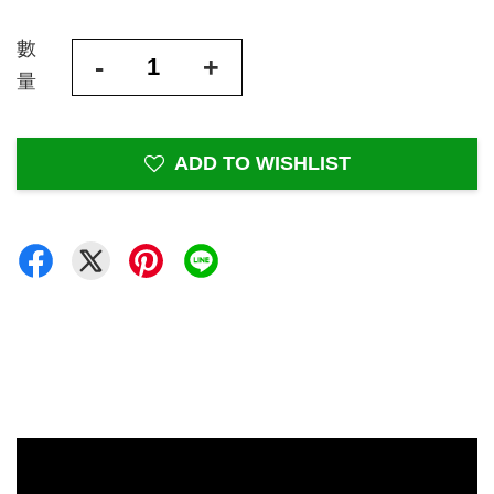
數
-
+
量
ADD TO WISHLIST