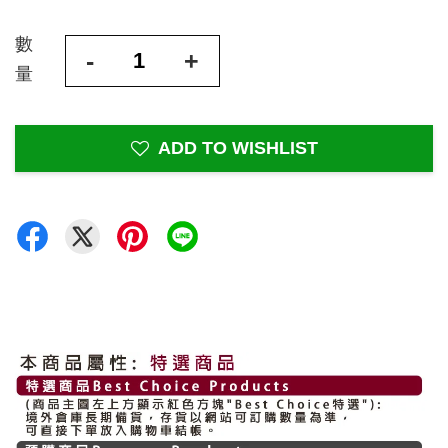
數
-
+
量
ADD TO WISHLIST