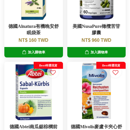
德國Alnatura有機晚安舒
美國NusaPure橄欖苦苷
眠袋茶
膠囊
NT$ 160 TWD
NT$ 960 TWD
加入購物車
加入購物車
Best特選現貨
Best特選現貨
德國Abtei南瓜鋸棕櫚前
德國Mivolis麥盧卡夾心舒