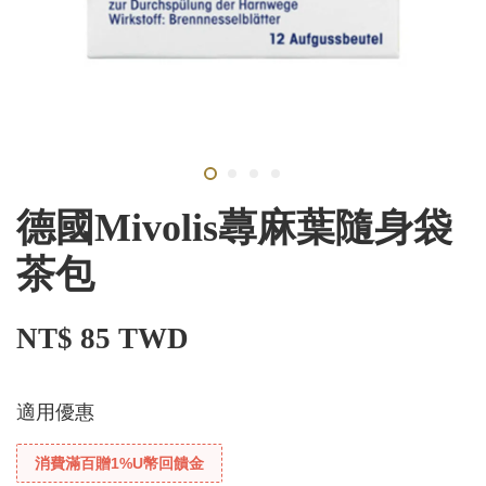
德國Mivolis蕁麻葉隨身袋
茶包
NT$ 85 TWD
適用優惠
消費滿百贈1%U幣回饋金