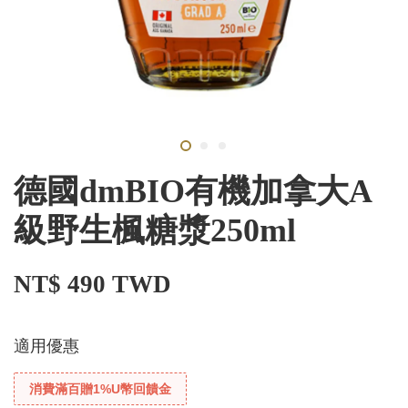
德國dmBIO有機加拿大A
級野生楓糖漿250ml
NT$ 490 TWD
適用優惠
消費滿百贈1%U幣回饋金