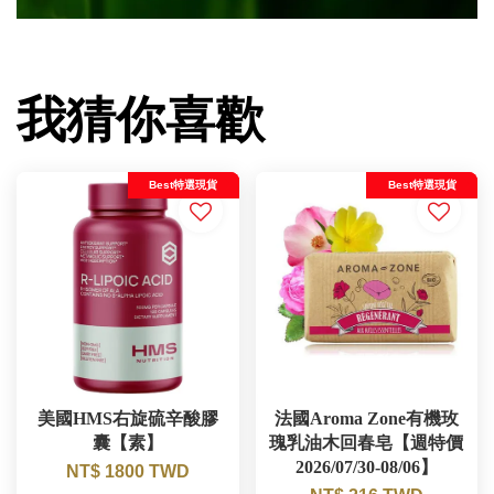
我猜你喜歡
Best特選現貨
Best特選現貨
美國HMS右旋硫辛酸膠
法國Aroma Zone有機玫
囊【素】
瑰乳油木回春皂【週特價
2026/07/30-08/06】
NT$ 1800 TWD