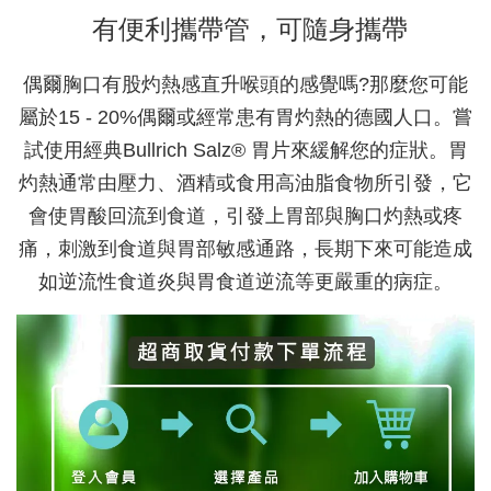
有便利攜帶管，可隨身攜帶
偶爾胸口有股灼熱感直升喉頭的感覺嗎?那麼您可能
屬於15 - 20%偶爾或經常患有胃灼熱的德國人口。嘗
試使用經典Bullrich Salz® 胃片來緩解您的症狀。胃
灼熱通常由壓力、酒精或食用高油脂食物所引發，它
會使胃酸回流到食道，引發上胃部與胸口灼熱或疼
痛，刺激到食道與胃部敏感通路，長期下來可能造成
如逆流性食道炎與胃食道逆流等更嚴重的病症。