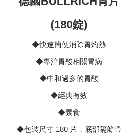
德國BULLRICH胃片
(180錠)
◆快速簡便消除胃灼熱
◆專治胃酸相關胃病
◆中和過多的胃酸
◆經典有效
◆素食
◆包裝尺寸 180 片，底部隔艙帶