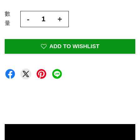
數
-
+
量
ADD TO WISHLIST