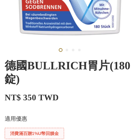
德國BULLRICH胃片(180
錠)
NT$ 350 TWD
適用優惠
消費滿百贈1%U幣回饋金