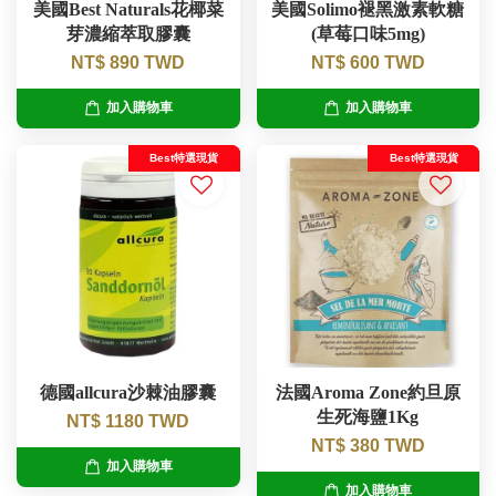
美國Best Naturals花椰菜
美國Solimo褪黑激素軟糖
芽濃縮萃取膠囊
(草莓口味5mg)
NT$ 890 TWD
NT$ 600 TWD
加入購物車
加入購物車
Best特選現貨
Best特選現貨
德國allcura沙棘油膠囊
法國Aroma Zone約旦原
生死海鹽1Kg
NT$ 1180 TWD
NT$ 380 TWD
加入購物車
加入購物車