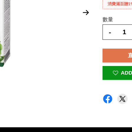
消費滿百贈1
數量
-
ADD