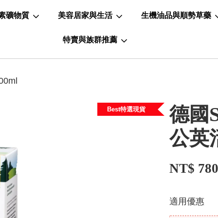
素礦物質
美容居家與生活
生機油品與順勢草藥
特賣與族群推薦
0ml
德國S
Best特選現貨
公英活
NT$ 78
適用優惠