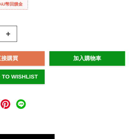
%U幣回饋金
+
直接購買
加入購物車
 TO WISHLIST