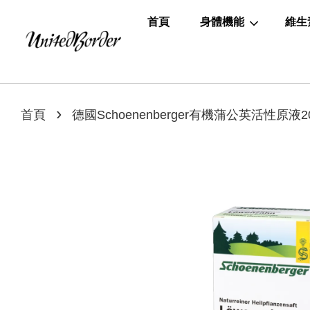
首頁
身體機能
維生
›
首頁
德國Schoenenberger有機蒲公英活性原液20