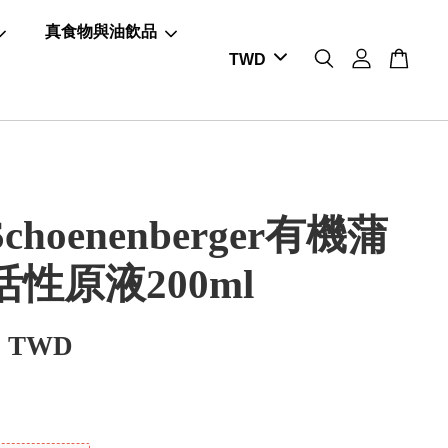
真食物與油飲品
choenenberger有機蒲
性原液200ml
0 TWD