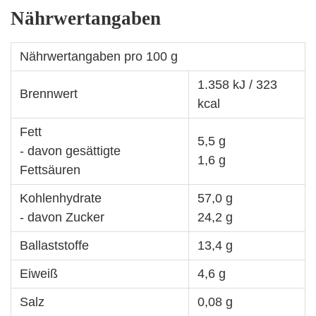
Nährwertangaben
Nährwertangaben pro 100 g
1.358 kJ / 323
Brennwert
kcal
Fett
5,5 g
- davon gesättigte
1,6 g
Fettsäuren
Kohlenhydrate
57,0 g
- davon Zucker
24,2 g
Ballaststoffe
13,4 g
Eiweiß
4,6 g
Salz
0,08 g