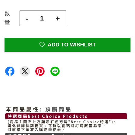
數
-
+
量
ADD TO WISHLIST