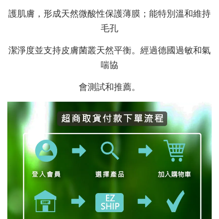
護肌膚，形成天然微酸性保護薄膜；能特別溫和維持
毛孔
潔淨度並支持皮膚菌叢天然平衡。經過德國過敏和氣
喘協
會測試和推薦。