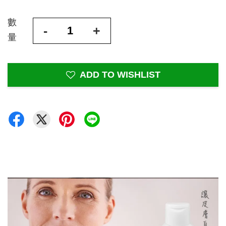
數
-
+
量
ADD TO WISHLIST