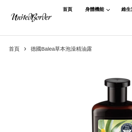
首頁
身體機能
維生
›
首頁
德國Balea草本泡澡精油露