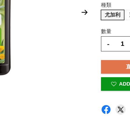
種類
尤加利
數量
-
ADD