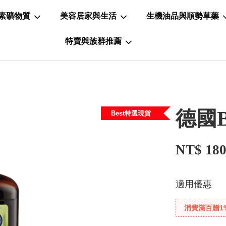
素礦物質
美容居家與生活
生機油品與順勢草藥
特賣與族群推薦
德國
Best特選現貨
NT$ 18
適用優惠
消費滿百贈1