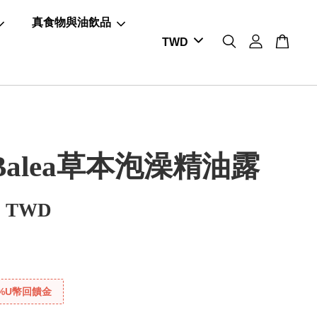
真食物與油飲品
Balea草本泡澡精油露
0 TWD
%U幣回饋金