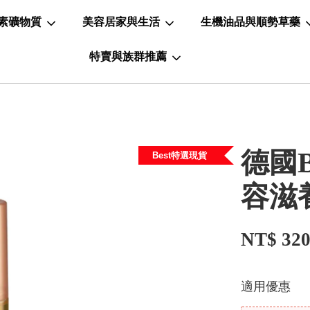
素礦物質
美容居家與生活
生機油品與順勢草藥
特賣與族群推薦
德國B
Best特選現貨
容滋
NT$ 32
適用優惠