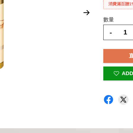
消費滿百贈1
數量
-
ADD