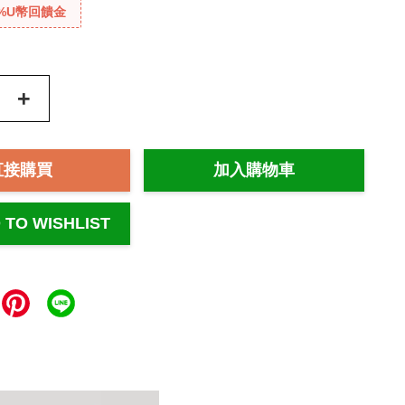
%U幣回饋金
+
直接購買
加入購物車
 TO WISHLIST