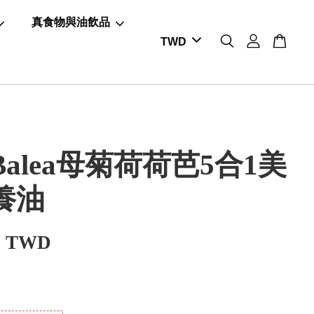
真食物與油飲品
alea母菊荷荷芭5合1美
養油
0 TWD