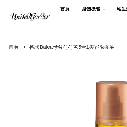
首頁
身體機能
維生
›
首頁
德國Balea母菊荷荷芭5合1美容滋養油