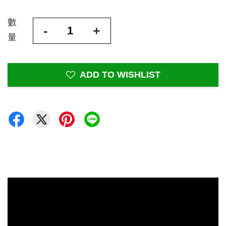
數
-
+
量
ADD TO WISHLIST