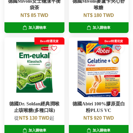
德國Mivolis女士穩潔平衡
德國Mivolis麥盧卡夾心舒
袋茶
喉糖
NT$ 85 TWD
NT$ 180 TWD
加入購物車
加入購物車
Best特選現貨
Best特選現貨
德國Dr. Soldan經典潤喉
德國Abtei 100%膠原蛋白
止咳喉糖(多種口味)
粉PLUS VC
從
NT$ 130 TWD
起
NT$ 920 TWD
加入購物車
加入購物車