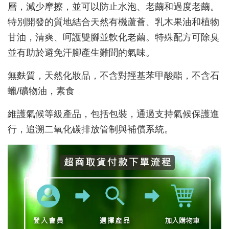
層，減少摩擦，並可以防止水泡、老繭和過度老繭。
特別開發的質地結合天然有機蘆薈、乳木果油和植物
甘油，清爽、呵護雙腳並軟化老繭。特殊配方可除臭
並有助於避免汗腳產生難聞的氣味。
無麩質，天然化妝品，不含對羥基苯甲酸酯，不含石
蠟/礦物油，素食
維護氣候等級產品，包括包裝，通過支持氣候保護進
行，追溯二氧化碳排放管制與補償系統。