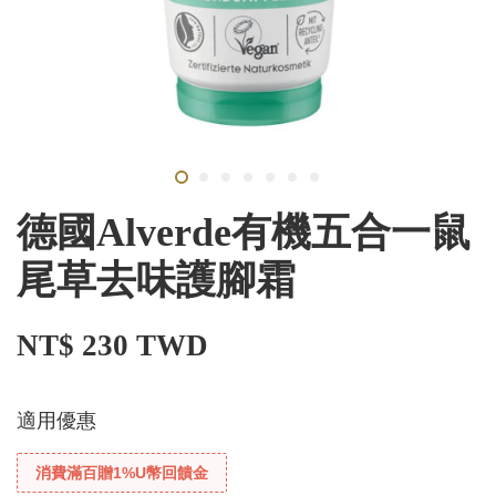
德國Alverde有機五合一鼠
尾草去味護腳霜
NT$ 230 TWD
適用優惠
消費滿百贈1%U幣回饋金