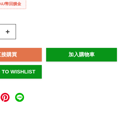
%U幣回饋金
+
直接購買
加入購物車
 TO WISHLIST