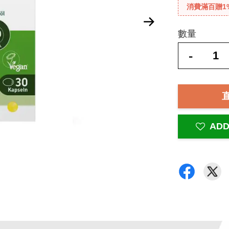
消費滿百贈1
數量
-
ADD