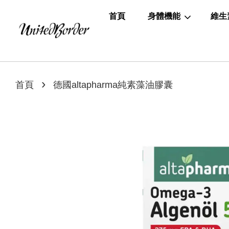
首頁
身體機能
維生
›
首頁
德國altapharma純素藻油膠囊