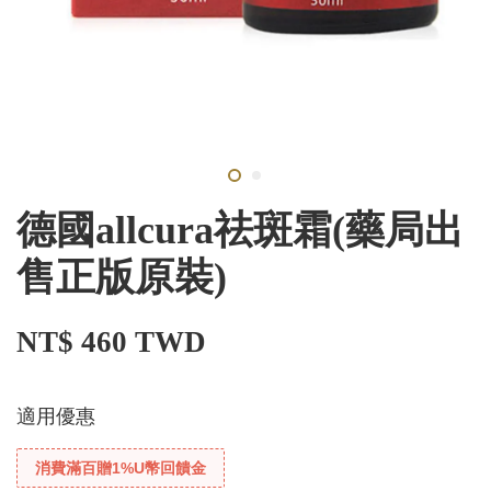
德國allcura祛斑霜(藥局出
售正版原裝)
NT$ 460 TWD
適用優惠
消費滿百贈1%U幣回饋金