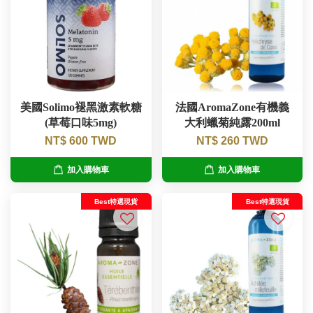
美國Solimo褪黑激素軟糖
法國AromaZone有機義
(草莓口味5mg)
大利蠟菊純露200ml
NT$ 600 TWD
NT$ 260 TWD
加入購物車
加入購物車
Best特選現貨
Best特選現貨