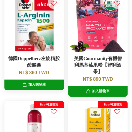
德國Doppelherz左旋精胺
美國Gourmanity有機智
酸膠囊
利馬基莓果粉【智利酒
果】
NT$ 360 TWD
NT$ 890 TWD
加入購物車
加入購物車
Best特選現貨
Best特選現貨