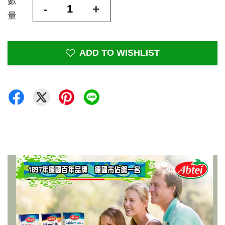
數
-
+
量
ADD TO WISHLIST