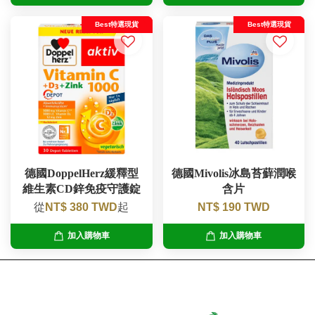
Best特選現貨
Best特選現貨
德國DoppelHerz緩釋型
德國Mivolis冰島苔蘚潤喉
維生素CD鋅免疫守護錠
含片
從
NT$ 380 TWD
起
NT$ 190 TWD
加入購物車
加入購物車