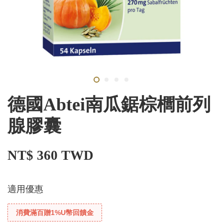
德國Abtei南瓜鋸棕櫚前列
腺膠囊
NT$ 360 TWD
適用優惠
消費滿百贈1%U幣回饋金