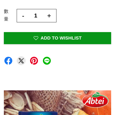
數
-
+
量
ADD TO WISHLIST