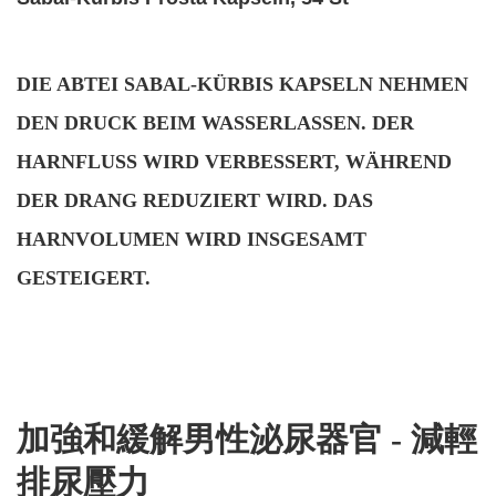
DIE ABTEI SABAL-KÜRBIS KAPSELN NEHMEN
DEN DRUCK BEIM WASSERLASSEN. DER
HARNFLUSS WIRD VERBESSERT, WÄHREND
DER DRANG REDUZIERT WIRD. DAS
HARNVOLUMEN WIRD INSGESAMT
GESTEIGERT.
加強和緩解男性泌尿器官 - 減輕
排尿壓力