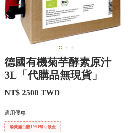
德國有機菊芋酵素原汁
3L「代購品無現貨」
NT$ 2500 TWD
適用優惠
消費滿百贈1%U幣回饋金