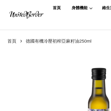
首頁
身體機能
維生
›
首頁
德國有機冷壓初榨亞麻籽油250ml