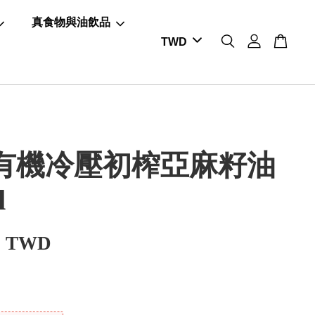
真食物與油飲品
有機冷壓初榨亞麻籽油
l
0 TWD