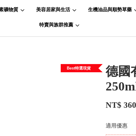
素礦物質
美容居家與生活
生機油品與順勢草藥
特賣與族群推薦
德國
Best特選現貨
250m
NT$ 36
適用優惠