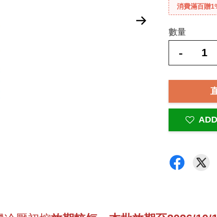
消費滿百贈1
數量
-
ADD