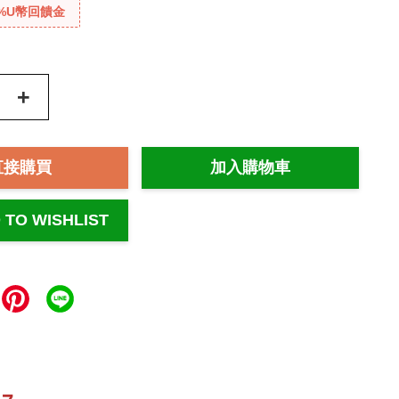
%U幣回饋金
+
直接購買
加入購物車
 TO WISHLIST