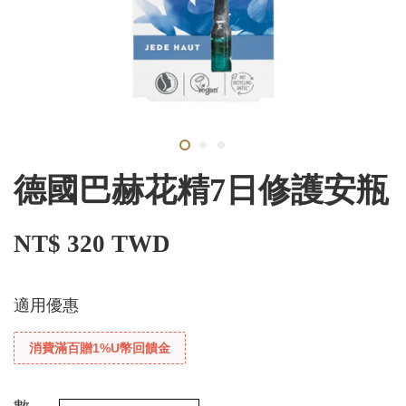
德國巴赫花精7日修護安瓶
NT$ 320 TWD
適用優惠
消費滿百贈1%U幣回饋金