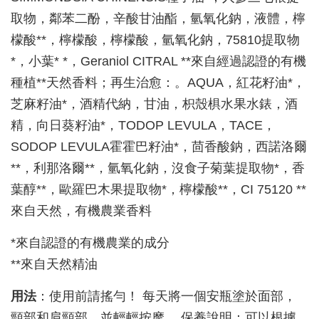
取物，鄰苯二酚，辛酸甘油酯，氫氧化鈉，液體，檸
檬酸**，檸檬酸，檸檬酸，氫氧化鈉，75810提取物
*，小葉* *，Geraniol CITRAL **來自經過認證的有機
種植**天然香料；再生治愈：。AQUA，紅花籽油*，
芝麻籽油*，酒精代納，甘油，枳殼椇水果水錶，酒
精，向日葵籽油*，TODOP LEVULA，TACE，
SODOP LEVULA霍霍巴籽油*，茴香酸鈉，西諾洛爾
**，利那洛爾**，氫氧化鈉，沒食子菊葉提取物*，香
葉醇**，歐羅巴木果提取物*，檸檬酸**，CI 75120 **
來自天然，有機農業香料
*來自認證的有機農業的成分
**來自天然精油
用法
：使用前請搖勻！ 每天將一個安瓶塗於面部，
頸部和肩頸部，並輕輕按摩。 保養說明：可以根據