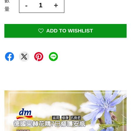
數
-
+
量
ADD TO WISHLIST