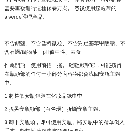
需要重複進行這種保養方案。 然後使用您通常的
alverde護理產品。
不含鋁鹽、不含塑料微粒、不含對羥基苯甲酸酯、不
含石蠟/礦物油、pH值中性、素食
推薦開瓶：使用前搖一搖。 輕輕敲擊它，可能殘留
在瓶頭部的任何一小部分內容物都會流回安瓶主體
中。
1.將整個安瓶包裝在化妝品紙巾中
2.搖晃安瓶頸部（白色環）折斷安瓶主體。
3.卸下安瓶頭，即可使用安瓶。將安瓶中的精華倒入