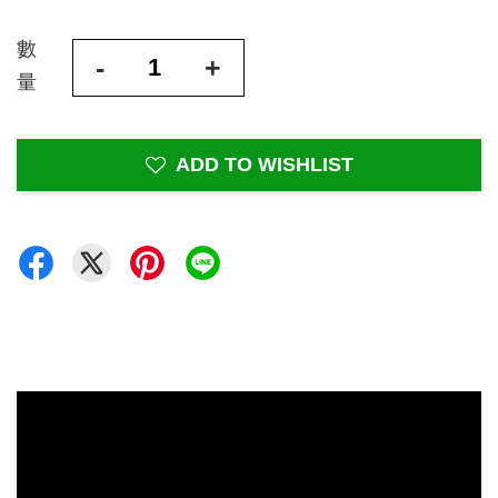
數
-
+
量
ADD TO WISHLIST