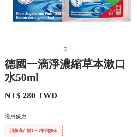
德國一滴淨濃縮草本漱口
水50ml
NT$ 280 TWD
適用優惠
消費滿百贈1%U幣回饋金