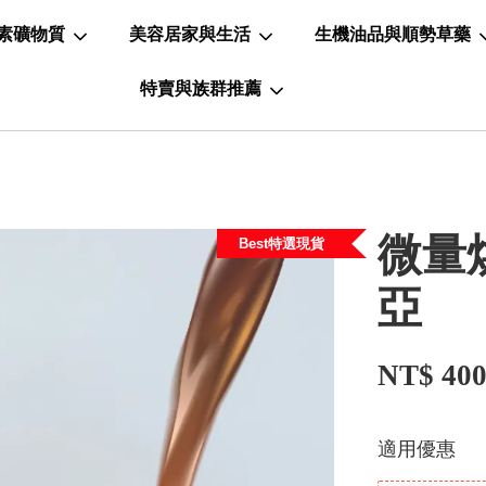
素礦物質
美容居家與生活
生機油品與順勢草藥
特賣與族群推薦
微量烘
Best特選現貨
亞
NT$ 40
適用優惠