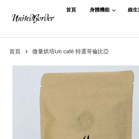
首頁
身體機能
維生
›
首頁
微量烘培Un café 特選哥倫比亞