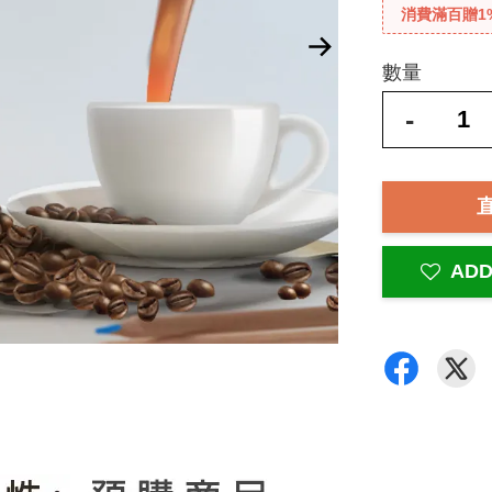
消費滿百贈1
數量
-
ADD