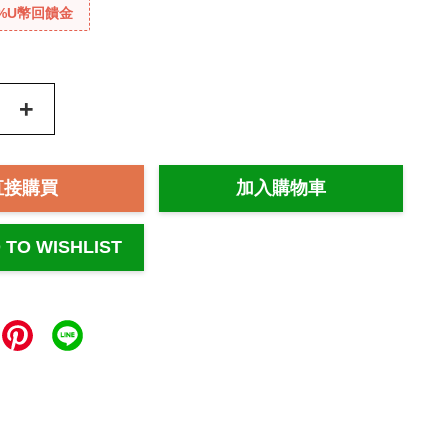
%U幣回饋金
+
直接購買
加入購物車
 TO WISHLIST