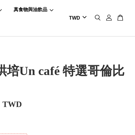
真食物與油飲品
培Un café 特選哥倫比
0 TWD