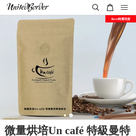
Best特選現貨
微量烘培Un café 特級曼特