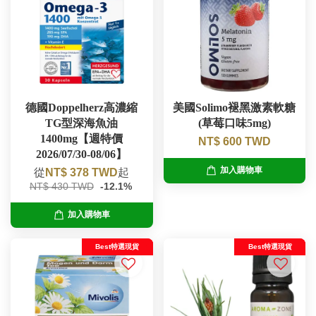
德國Doppelherz高濃縮
美國Solimo褪黑激素軟糖
TG型深海魚油
(草莓口味5mg)
1400mg【週特價
NT$ 600 TWD
2026/07/30-08/06】
加入購物車
從
NT$ 378 TWD
起
NT$ 430 TWD
-12.1%
加入購物車
Best特選現貨
Best特選現貨