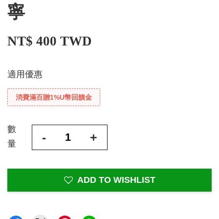
寧
NT$ 400 TWD
適用優惠
消費滿百贈1%U幣回饋金
數
-
+
量
ADD TO WISHLIST