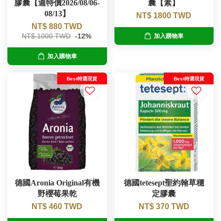
膠囊【週特價2026/08/06-
囊【素】
08/13】
NT$ 1800 TWD
NT$ 880 TWD
NT$ 1000 TWD
-12%
加入購物車
加入購物車
Best特選現貨
Best特選現貨
德國Aronia Original有機
德國tetesept聖約翰草穩
野櫻莓果乾
定膠囊
NT$ 460 TWD
NT$ 370 TWD