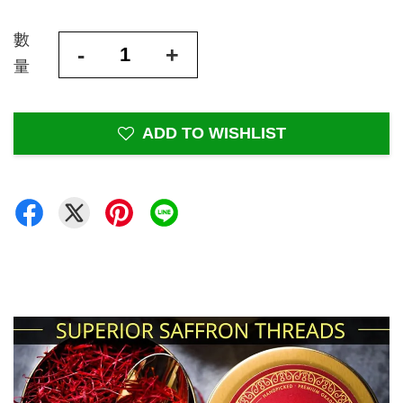
數
-
+
量
ADD TO WISHLIST