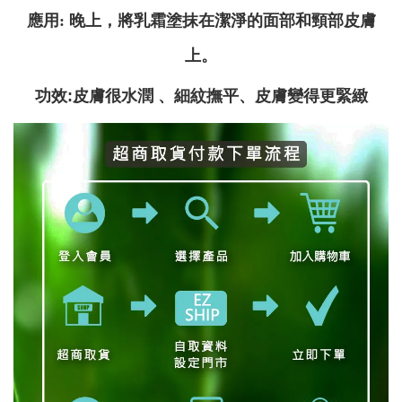
應用: 晚上，將乳霜塗抹在潔淨的面部和頸部皮膚
上。
功效:皮膚很水潤 、細紋撫平、皮膚變得更緊緻