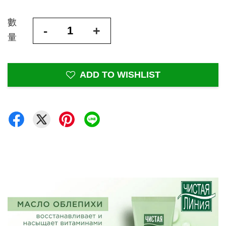
數
-
+
量
ADD TO WISHLIST