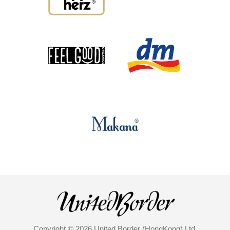
Copyright © 2026 United Border (HongKong) Ltd.