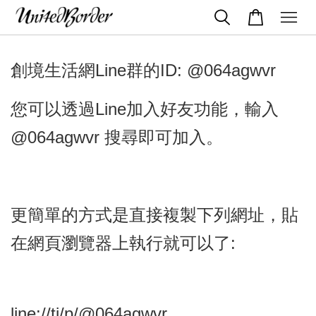
創境生活網Line群的ID: @064agwvr
您可以透過Line加入好友功能，輸入
@064agwvr 搜尋即可加入。
更簡單的方式是
直接複製下列網址，貼
在網頁瀏覽器上執行就可以了:
line://ti/p/@064agwvr