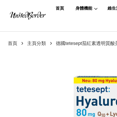
首頁
身體機能
維生
›
›
首頁
主頁分類
德國tetesept茄紅素透明質