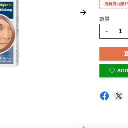
消費滿百贈1
數量
-
ADD