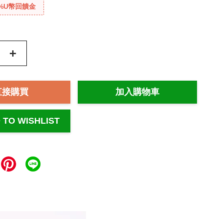
%U幣回饋金
+
直接購買
加入購物車
 TO WISHLIST