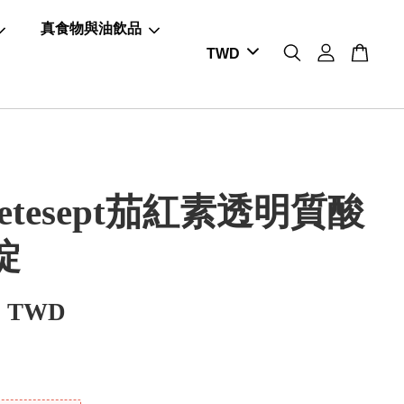
真食物與油飲品
etesept茄紅素透明質酸
錠
0 TWD