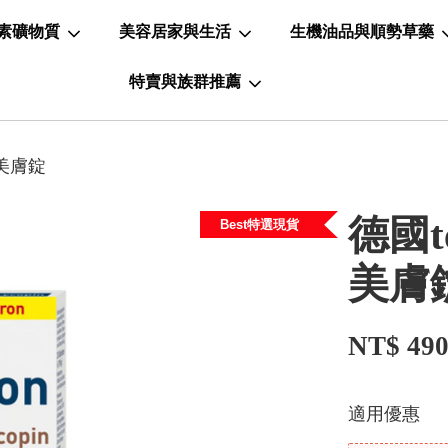
素礦物質
美容居家與生活
生機油品與順勢草藥
特賣與族群推薦
酸美膚錠
德國t
Best特選現貨
美膚
NT$ 49
適用優惠