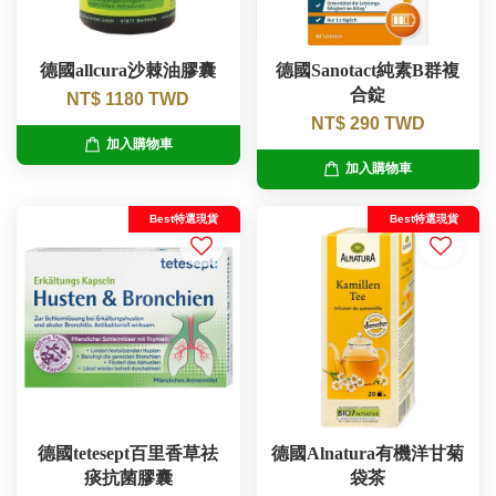
德國allcura沙棘油膠囊
德國Sanotact純素B群複
合錠
NT$ 1180 TWD
NT$ 290 TWD
加入購物車
加入購物車
Best特選現貨
Best特選現貨
德國tetesept百里香草祛
德國Alnatura有機洋甘菊
痰抗菌膠囊
袋茶