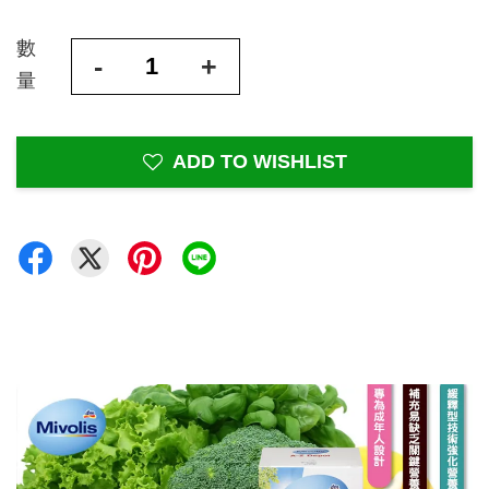
數
-
+
量
ADD TO WISHLIST