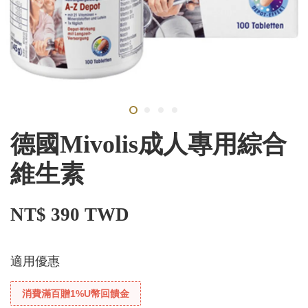
德國Mivolis成人專用綜合
維生素
NT$ 390 TWD
適用優惠
消費滿百贈1%U幣回饋金