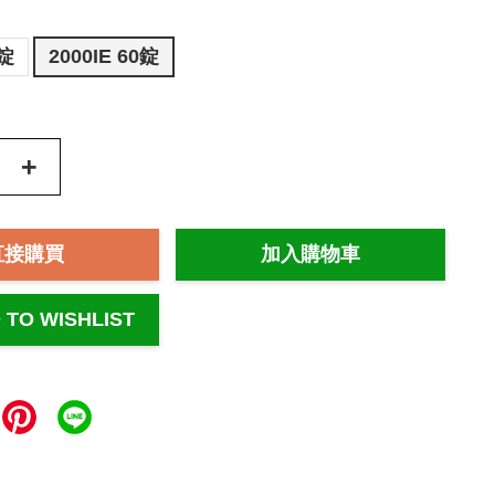
5錠
2000IE 60錠
+
直接購買
加入購物車
 TO WISHLIST