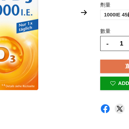
劑量
1000IE 4
數量
-
ADD