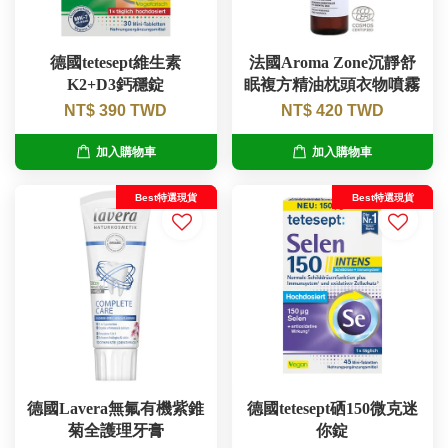
德國tetesept維生素
法國Aroma Zone沉靜舒
K2+D3鈣穩錠
眠複方精油枕頭衣物噴霧
NT$ 390 TWD
NT$ 420 TWD
加入購物車
加入購物車
Best特選現貨
Best特選現貨
德國Lavera無氟有機紫錐
德國tetesept硒150微克迷
菊全護理牙膏
你錠