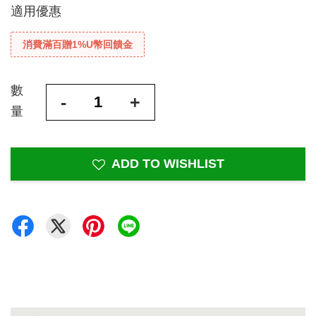
適用優惠
消費滿百贈1%U幣回饋金
數
-
+
量
ADD TO WISHLIST