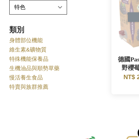
類別
身體部位機能
維生素&礦物質
特殊機能保養品
德國Pas
野櫻莓
生機油品與順勢草藥
NT$ 
慢活養生食品
特賣與族群推薦