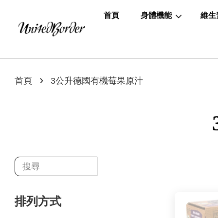
首頁
身體機能
維生
›
首頁
3公升德國有機莓果原汁
排列方式