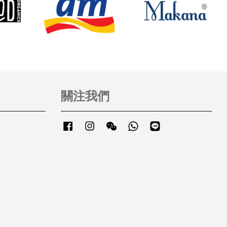
關注我們
Facebook
Instagram
Wechat
Whatsapp
Line