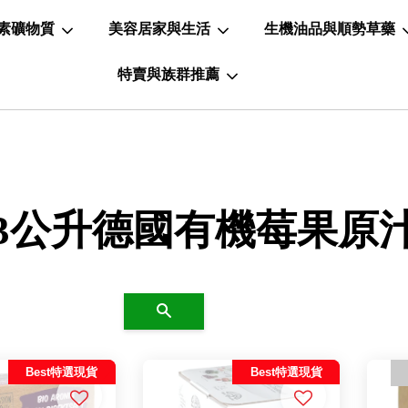
素礦物質
美容居家與生活
生機油品與順勢草藥
特賣與族群推薦
3公升德國有機莓果原
搜尋
Best特選現貨
Best特選現貨