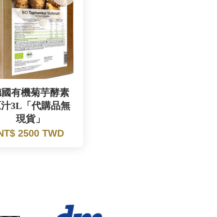
德國有機菊芋酵素
原汁3L「代購品無
現貨」
NT$ 2500 TWD