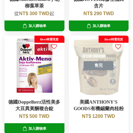
柳葉草茶
含片
從
NT$ 300 TWD
起
NT$ 290 TWD
加入購物車
加入購物車
Best特選現貨
Best特選現貨
售完
德國Doppelherz活性美多
美國ANTHONY'S
大豆異黃酮複合錠
GOODS有機錫蘭肉桂粉
NT$ 500 TWD
NT$ 1200 TWD
加入購物車