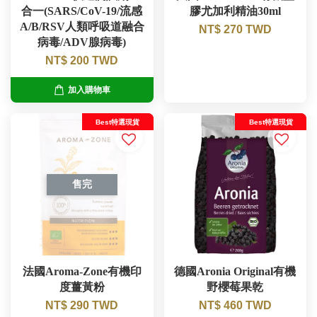
合一(SARS/CoV-19/流感
膠尤加利精油30ml
A/B/RSV人類呼吸道融合
NT$ 270 TWD
病毒/ADV腺病毒)
NT$ 200 TWD
加入購物車
Best特選現貨
Best特選現貨
售完
法國Aroma-Zone有機印
德國Aronia Original有機
度薑黃粉
野櫻莓果乾
NT$ 290 TWD
NT$ 460 TWD