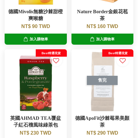
德國Mivolis無糖沙棘甜橙
Nature Border金銀花苞
爽喉糖
茶
NT$ 90 TWD
NT$ 160 TWD
加入購物車
加入購物車
Best特選現貨
Best特選現貨
售完
英國AHMAD TEA覆盆
德國ApoFit沙棘莓果美顏
子紅石榴風味綠茶包
茶
NT$ 230 TWD
NT$ 290 TWD