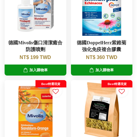
德國Mivolis傷口清潔癒合
德國DoppelHerz紫錐菊
防護噴劑
強化免疫複合膠囊
NT$ 199 TWD
NT$ 360 TWD
加入購物車
加入購物車
Best特選現貨
Best特選現貨