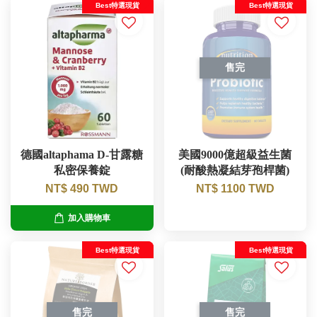
Best特選現貨
Best特選現貨
售完
德國altaphama D-甘露糖
美國9000億超級益生菌
私密保養錠
(耐酸熱凝結芽孢桿菌)
NT$ 490 TWD
NT$ 1100 TWD
加入購物車
Best特選現貨
Best特選現貨
售完
售完