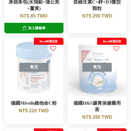
身袋茶包(水飛薊+蒲公英
疫維生素C+鋅+D3微型
+薑黃)
顆粒
NT$ 85 TWD
NT$ 299 TWD
加入購物車
Best特選現貨
Best特選現貨
售完
售完
德國Mivolis維他命C粉
德國H&S腸胃保健藥用
茶
NT$ 220 TWD
NT$ 280 TWD