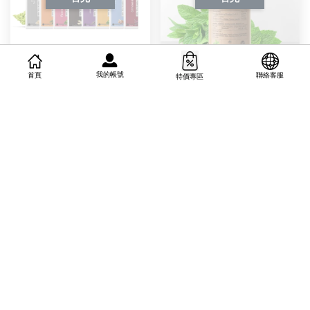
我的帳號
首頁
聯絡客服
特價專區
Pure&Soul印度廣藿香精
Pure&Soul澳洲胡椒薄荷
油
精油100ml
從
NT$ 150 TWD
起
NT$ 760 TWD
Best特選現貨
Best特選現貨
德國SanctBernhard聖約
俄羅斯Специалист西伯