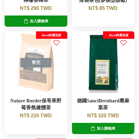
檸檬香蜂草
身袋茶包(多痰型咳嗽)
NT$ 290 TWD
NT$ 85 TWD
加入購物車
Best特選現貨
Best特選現貨
售完
Nature Border保哥果野
德國SanctBernhard蕁麻
莓香氛健體茶
葉茶
NT$ 220 TWD
NT$ 320 TWD
加入購物車