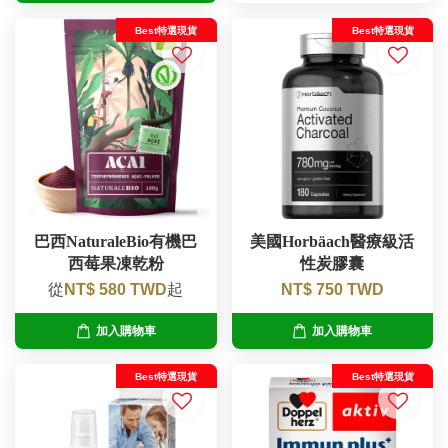
Best特選現貨
Best特選現貨
巴西NaturaleBio有機巴
美國Horbäach醫療級活
西莓果凍乾粉
性炭膠囊
從
NT$ 580 TWD
起
NT$ 750 TWD
加入購物車
加入購物車
Best特選現貨
Best特選現貨