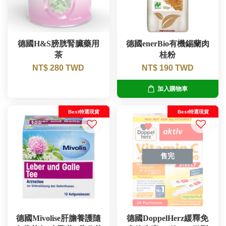
德國H&S膀胱腎臟藥用
德國enerBio有機錫蘭肉
茶
桂粉
NT$ 280 TWD
NT$ 190 TWD
加入購物車
Best特選現貨
Best特選現貨
售完
德國Mivolise肝膽養護隨
德國DoppelHerz緩釋免