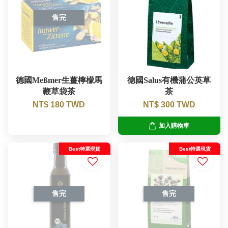
售完
德國Meßmer生薑檸檬馬
德國Salus有機蒲公英草
鞭草袋茶
茶
NT$ 180 TWD
NT$ 300 TWD
加入購物車
Best特選現貨
Best特選現貨
售完
售完