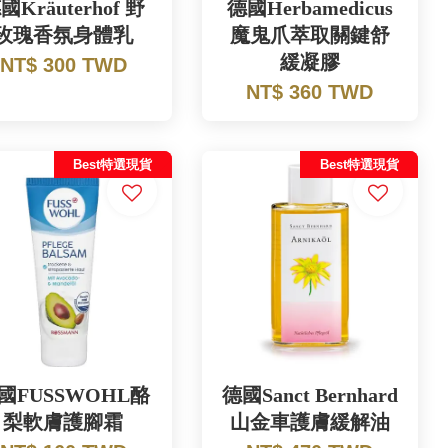
國Kräuterhof 野
德國Herbamedicus
玫瑰香氛身體乳
魔鬼爪萃取關鍵舒
緩凝膠
NT$ 300 TWD
NT$ 360 TWD
Best特選現貨
Best特選現貨
國FUSSWOHL酪
德國Sanct Bernhard
梨軟膚護腳霜
山金車護膚緩解油