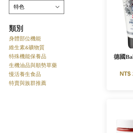
類別
身體部位機能
維生素&礦物質
特殊機能保養品
德國Ba
生機油品與順勢草藥
NT$
慢活養生食品
特賣與族群推薦