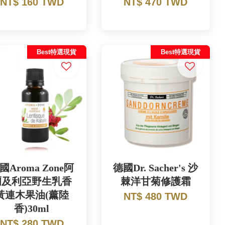
NT$ 160 TWD
NT$ 470 TWD
Best特選現貨
Best特選現貨
國Aroma Zone阿
德國Dr. Sacher's 沙
爾及利亞野生乳香
棘洋甘菊修護霜
黃連木果油(薰陸
NT$ 480 TWD
香)30ml
NT$ 280 TWD