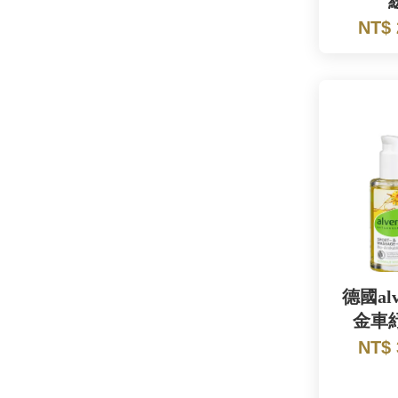
NT$
德國al
金車
NT$