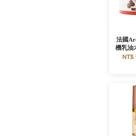
法國Aro
機乳油木
NT$