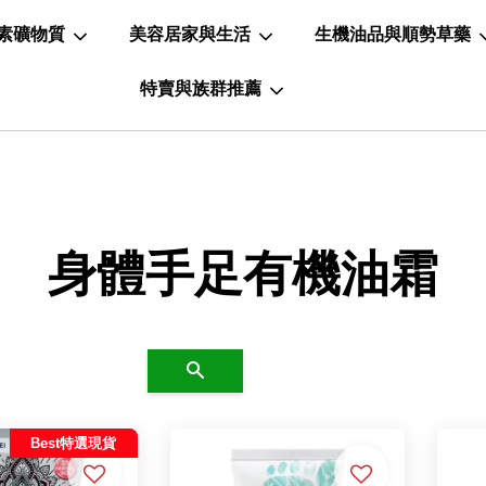
素礦物質
美容居家與生活
生機油品與順勢草藥
特賣與族群推薦
身體手足有機油霜
搜尋
Best特選現貨