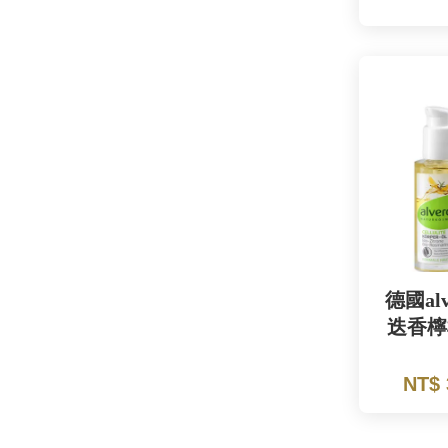
德國al
迭香檸
NT$