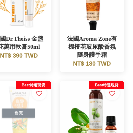
國Dr.Theiss 金盞
法國Aroma Zone有
花萬用軟膏50ml
機橙花玻尿酸香氛
隨身護手霜
NT$ 390 TWD
NT$ 180 TWD
Best特選現貨
Best特選現貨
售完