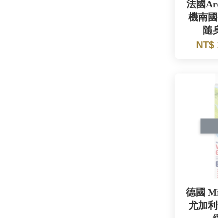
法國Aro
機南國
隨
NT$
德國 Mi
尤加利