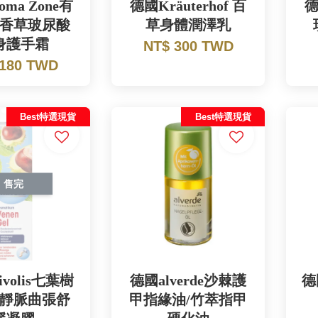
ma Zone有
德國Kräuterhof 百
德
香草玻尿酸
草身體潤澤乳
身護手霜
NT$ 300 TWD
 180 TWD
Best特選現貨
Best特選現貨
售完
volis七葉樹
德國alverde沙棘護
德
靜脈曲張舒
甲指緣油/竹萃指甲