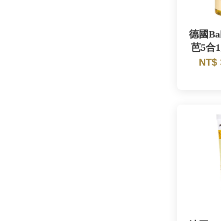
德國Ba
芭5合
NT$