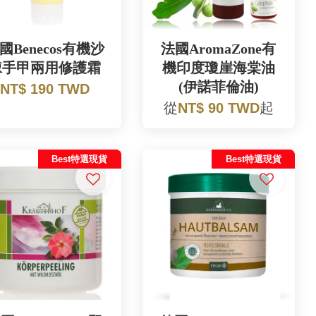
國Benecos有機沙
法國AromaZone有
棘手甲兩用修護霜
機印度瓊崖海棠油
(伊諾菲倫油)
NT$ 190 TWD
從
NT$ 90 TWD
起
Best特選現貨
Best特選現貨