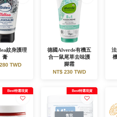
lea紋身護理
德國Alverde有機五
法
膏
合一鼠尾草去味護
腳霜
 280 TWD
NT$ 230 TWD
Best特選現貨
Best特選現貨
售完