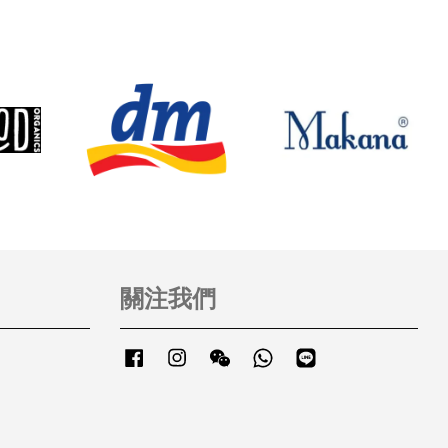
關注我們
Facebook
Instagram
Wechat
Whatsapp
Line