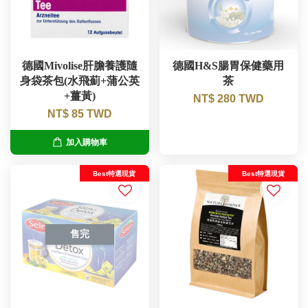
德國Mivolise肝膽養護隨
德國H&S腸胃保健藥用
身袋茶包(水飛薊+蒲公英
茶
+薑黃)
NT$ 280 TWD
NT$ 85 TWD
加入購物車
Best特選現貨
Best特選現貨
售完