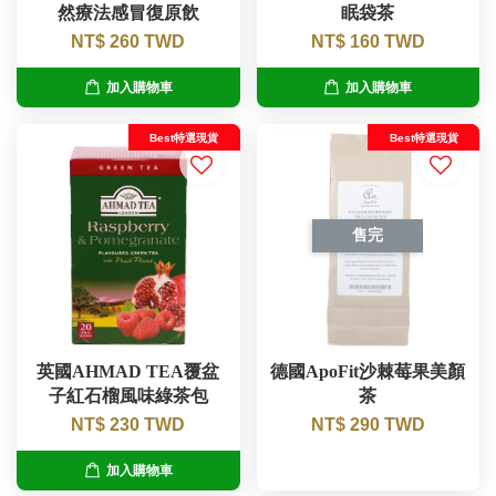
然療法感冒復原飲
眠袋茶
NT$ 260 TWD
NT$ 160 TWD
加入購物車
加入購物車
Best特選現貨
Best特選現貨
售完
英國AHMAD TEA覆盆
德國ApoFit沙棘莓果美顏
子紅石榴風味綠茶包
茶
NT$ 230 TWD
NT$ 290 TWD
加入購物車