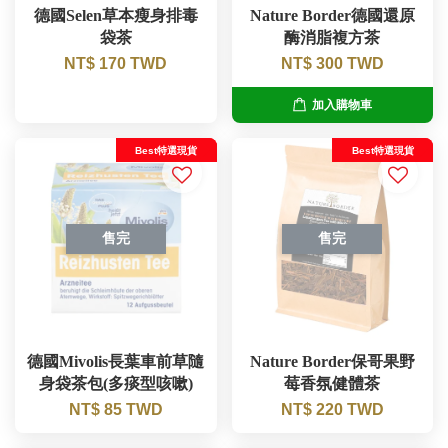
德國Selen草本瘦身排毒
Nature Border德國還原
袋茶
酶消脂複方茶
NT$ 170 TWD
NT$ 300 TWD
加入購物車
Best特選現貨
Best特選現貨
售完
售完
德國Mivolis長葉車前草隨
Nature Border保哥果野
身袋茶包(多痰型咳嗽)
莓香氛健體茶
NT$ 85 TWD
NT$ 220 TWD