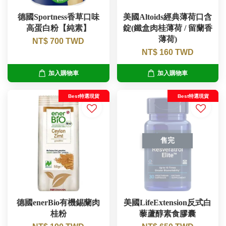
德國Sportness香草口味
美國Altoids經典薄荷口含
高蛋白粉【純素】
錠(鐵盒肉桂薄荷 / 留蘭香
薄荷)
NT$ 700 TWD
NT$ 160 TWD
加入購物車
加入購物車
Best特選現貨
Best特選現貨
售完
德國enerBio有機錫蘭肉
美國LifeExtension反式白
桂粉
藜蘆醇素食膠囊