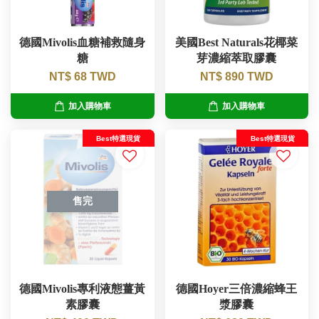
德國Mivolis血糖補救隨身
美國Best Naturals花椰菜
糖
芽濃縮萃取膠囊
NT$ 68 TWD
NT$ 890 TWD
加入購物車
加入購物車
Best特選現貨
Best特選現貨
售完
德國Mivolis專利液態薑黃
德國Hoyer三倍濃縮蜂王
素膠囊
漿膠囊