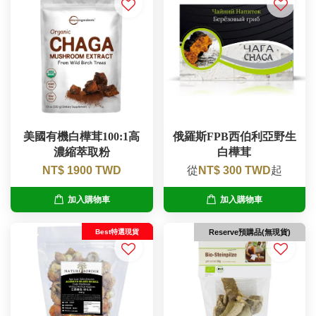
美國有機白樺茸100:1高
俄羅斯FPB西伯利亞野生
濃縮萃取粉
白樺茸
NT$ 1900 TWD
從
NT$ 300 TWD
起
加入購物車
加入購物車
Best特選現貨
Reserve預購品(無現貨)