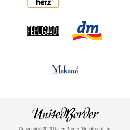
Copyright © 2026 United Border (HongKong) Ltd.