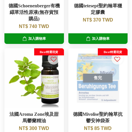
德國Schoenenberger有機
德國tetesept聖約翰草穩
纈草活性原液(無存貨預
定膠囊
購品)
NT$ 370 TWD
NT$ 740 TWD
加入購物車
加入購物車
Best特選現貨
Best特選現貨
售完
法國Aroma Zone埃及甜
德國Mivolise聖約翰草抗
馬鬱蘭精油
鬱安神袋茶
NT$ 300 TWD
NT$ 85 TWD