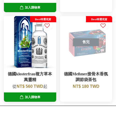
加入購物車
Best特選現貨
Best特選現貨
售完
德國klosterfrau複方草本
德國Meßmer接骨木香氛
萬靈精
調節袋茶包
從
NT$ 560 TWD
起
NT$ 180 TWD
加入購物車