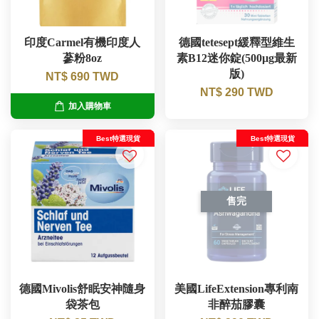
印度Carmel有機印度人
德國tetesept緩釋型維生
蔘粉8oz
素B12迷你錠(500µg最新
版)
NT$ 690 TWD
NT$ 290 TWD
加入購物車
Best特選現貨
Best特選現貨
售完
德國Mivolis舒眠安神隨身
美國LifeExtension專利南
袋茶包
非醉茄膠囊