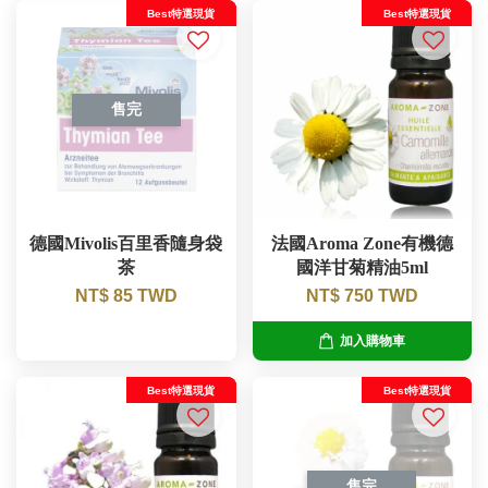
Best特選現貨
Best特選現貨
售完
德國Mivolis百里香隨身袋
法國Aroma Zone有機德
茶
國洋甘菊精油5ml
NT$ 85 TWD
NT$ 750 TWD
加入購物車
Best特選現貨
Best特選現貨
售完