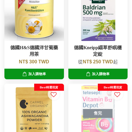
德國H&S德國洋甘菊藥
德國Kneipp纈草舒眠穩
用茶
定錠
NT$ 300 TWD
從
NT$ 250 TWD
起
加入購物車
加入購物車
Best特選現貨
Best特選現貨
售完