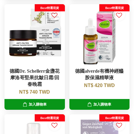
Best特選現貨
Best特選現貨
德國Dr. Schellerr金盞花
德國alverde有機神經醯
摩洛哥堅果抗皺日霜/回
胺保濕精華液
春晚霜
NT$ 420 TWD
NT$ 740 TWD
加入購物車
加入購物車
Best特選現貨
Best特選現貨