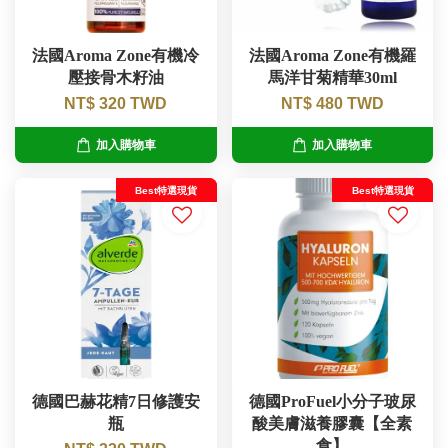
法國Aroma Zone有機冷
法國Aroma Zone有機羅
壓接骨木籽油
馬洋甘菊精華30ml
NT$ 320 TWD
NT$ 480 TWD
加入購物車
加入購物車
Best特選現貨
Best特選現貨
德國巴赫花精7日修護安
德國ProFuel小分子玻尿
瓶
酸美膚滋養膠囊【全素
食】