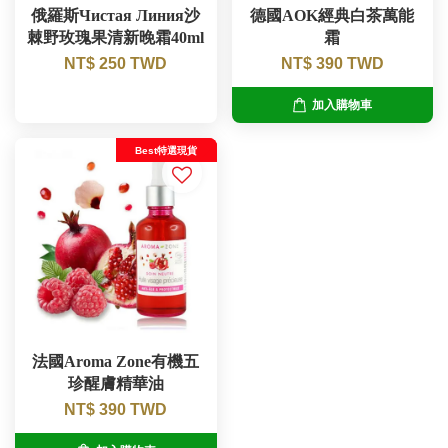
俄羅斯Чистая Линия沙
德國AOK經典白茶萬能
棘野玫瑰果清新晚霜40ml
霜
NT$ 250 TWD
NT$ 390 TWD
加入購物車
Best特選現貨
法國Aroma Zone有機五
珍醒膚精華油
NT$ 390 TWD