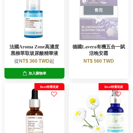
售完
法國Aroma Zone高濃度
德國Lavera有機五合一賦
黑柳萃取玻尿酸精華液
活晚安霜
從
NT$ 360 TWD
起
NT$ 560 TWD
加入購物車
Best特選現貨
Best特選現貨