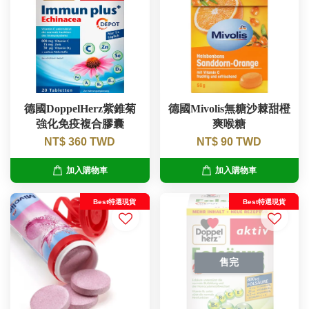
德國DoppelHerz紫錐菊
德國Mivolis無糖沙棘甜橙
強化免疫複合膠囊
爽喉糖
NT$ 360 TWD
NT$ 90 TWD
加入購物車
加入購物車
Best特選現貨
Best特選現貨
售完