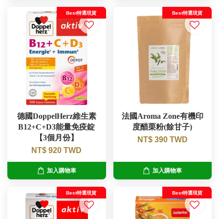
Best特選現貨
Best特選現貨
德國DoppelHerz維生素
法國Aroma Zone有機印
B12+C+D3能量免疫錠
度醋栗粉(餘甘子)
【3個月份】
NT$ 390 TWD
NT$ 920 TWD
加入購物車
加入購物車
Best特選現貨
Best特選現貨