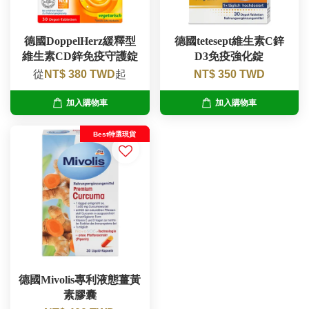
德國DoppelHerz緩釋型
德國tetesept維生素C鋅
維生素CD鋅免疫守護錠
D3免疫強化錠
從
NT$ 380 TWD
起
NT$ 350 TWD
加入購物車
加入購物車
Best特選現貨
德國Mivolis專利液態薑黃
素膠囊