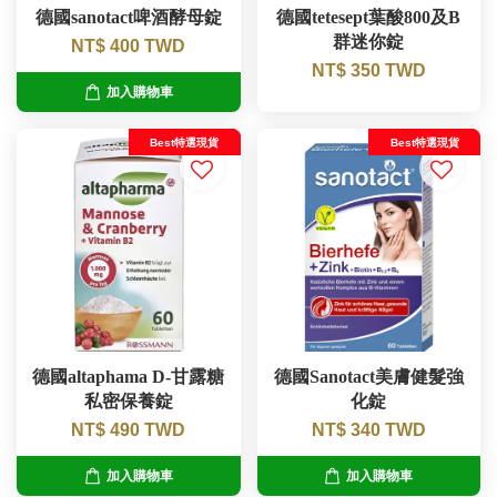
德國sanotact啤酒酵母錠
德國tetesept葉酸800及B
群迷你錠
NT$ 400 TWD
NT$ 350 TWD
加入購物車
Best特選現貨
Best特選現貨
德國altaphama D-甘露糖
德國Sanotact美膚健髮強
私密保養錠
化錠
NT$ 490 TWD
NT$ 340 TWD
加入購物車
加入購物車