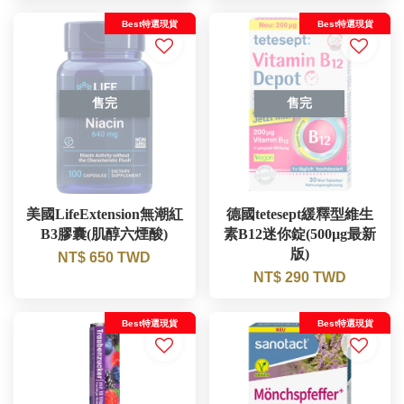
Best特選現貨
Best特選現貨
售完
售完
美國LifeExtension無潮紅
德國tetesept緩釋型維生
B3膠囊(肌醇六煙酸)
素B12迷你錠(500µg最新
版)
NT$ 650 TWD
NT$ 290 TWD
Best特選現貨
Best特選現貨