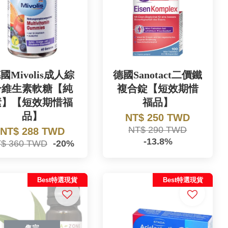
國Mivolis成人綜
德國Sanotact二價鐵
合維生素軟糖【純
複合錠【短效期惜
素】【短效期惜福
福品】
品】
NT$ 250 TWD
NT$ 290 TWD
NT$ 288 TWD
-13.8%
$ 360 TWD
-20%
Best特選現貨
Best特選現貨
售完