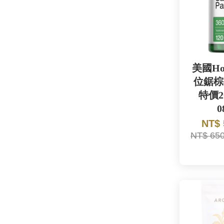
美國Ho
位鋸棕
特價20
0
NT$
NT$ 65