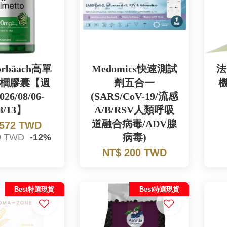
rbäach高單
Medomics快速測試
法
櫚膠囊【週
劑五合一
26/08/06-
(SARS/CoV-19/流感
8/13】
A/B/RSV人類呼吸
道融合病毒/ADV腺
 572 TWD
病毒)
0 TWD
-12%
NT$ 200 TWD
Best特選現貨
Best特選現貨