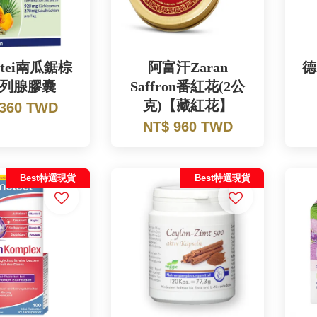
tei南瓜鋸棕
阿富汗Zaran
德
列腺膠囊
Saffron番紅花(2公
克)【藏紅花】
 360 TWD
NT$ 960 TWD
Best特選現貨
Best特選現貨