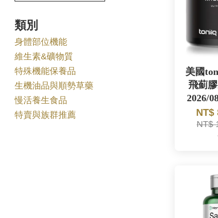
類別
身體部位機能
維生素&礦物質
特殊機能保養品
美國to
飛薊膠
生機油品與順勢草藥
2026/0
慢活養生食品
NT$
特賣與族群推薦
NT$ 