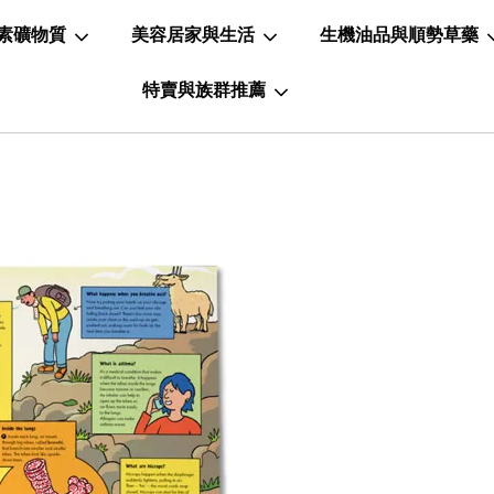
素礦物質
美容居家與生活
生機油品與順勢草藥
特賣與族群推薦