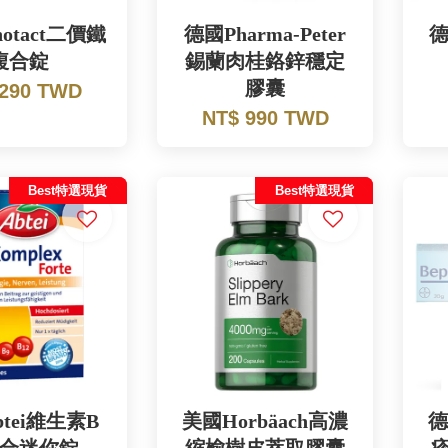
otact二價鐵
德國Pharma-Peter
德
複合錠
錫蘭肉桂鉻鋅穩定
膠囊
 290 TWD
NT$ 990 TWD
Best特選現貨
Best特選現貨
tei維生素B
美國Horbäach高濃
德