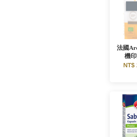
法國Aro
機印
NT$