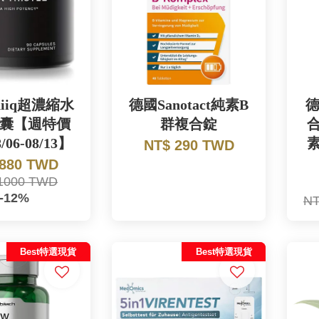
niiq超濃縮水
德國Sanotact純素B
德
囊【週特價
群複合錠
8/06-08/13】
NT$ 290 TWD
 880 TWD
1000 TWD
-12%
NT
Best特選現貨
Best特選現貨