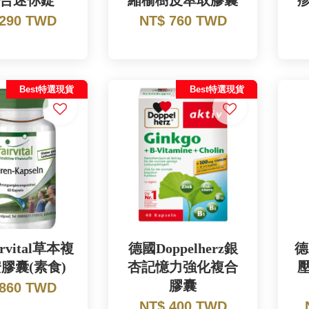
合迷你錠
縮榆樹皮萃取膠囊
 290 TWD
NT$ 760 TWD
Best特選現貨
Best特選現貨
rvital草本複
德國Doppelherz銀
德
膠囊(素食)
杏記憶力強化複合
膠囊
 860 TWD
NT$ 400 TWD