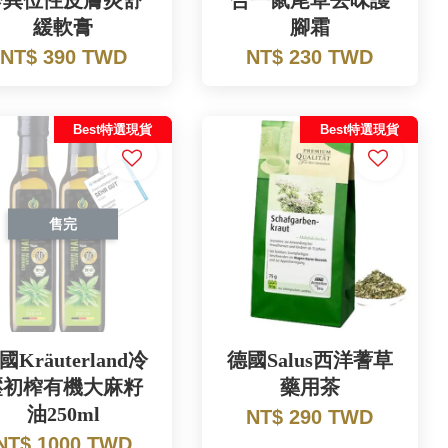
疹異位性皮膚炎舒
合一鼠尾草去味護
緩軟膏
腳霜
NT$ 390 TWD
NT$ 230 TWD
Best特選現貨
Best特選現貨
售完
國Kräuterland冷
德國Salus西洋蓍草
壓初榨有機大麻籽
藥用茶
油250ml
NT$ 290 TWD
NT$ 1000 TWD