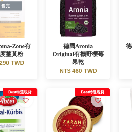
售完
ma-Zone有
德國Aronia
德
度薑黃粉
Original有機野櫻莓
果乾
 290 TWD
NT$ 460 TWD
Best特選現貨
Best特選現貨