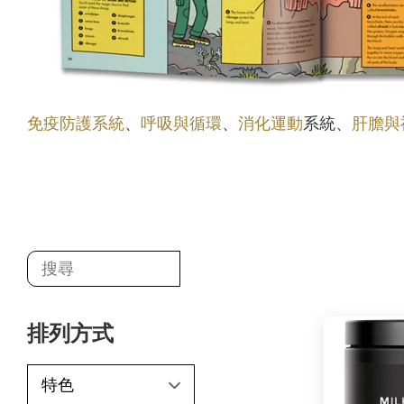
免疫防護系統
、
呼吸與循環
、
消化運動
系統、
肝膽與
排列方式