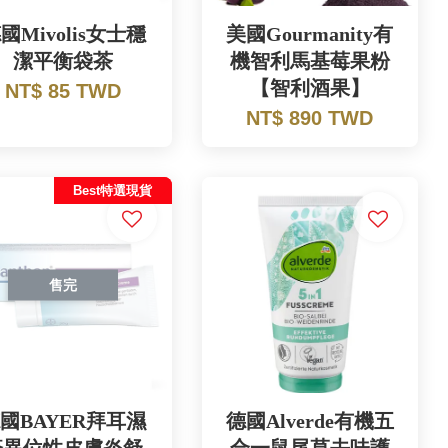
國Mivolis女士穩
美國Gourmanity有
潔平衡袋茶
機智利馬基莓果粉
【智利酒果】
NT$ 85 TWD
NT$ 890 TWD
Best特選現貨
售完
國BAYER拜耳濕
德國Alverde有機五