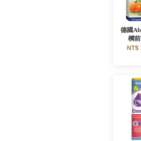
德國Ab
櫚前
NT$