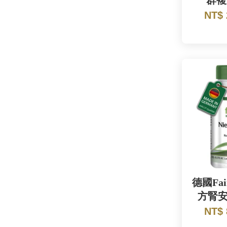
群複
NT$
德國Fai
方腎安
NT$