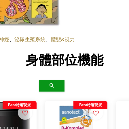
神經
、
泌尿生殖系統
、
體態&視力
身體部位機能
搜尋
Best特選現貨
Best特選現貨