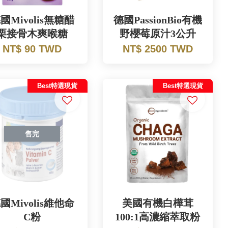
國Mivolis無糖醋
德國PassionBio有機
栗接骨木爽喉糖
野櫻莓原汁3公升
NT$ 90 TWD
NT$ 2500 TWD
Best特選現貨
Best特選現貨
售完
國Mivolis維他命
美國有機白樺茸
C粉
100:1高濃縮萃取粉