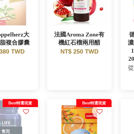
ppelherz大
法國Aroma Zone有
德
脂複合膠囊
機紅石榴兩用醋
濃
 380 TWD
NT$ 250 TWD
2
從
Best特選現貨
Best特選現貨
售完