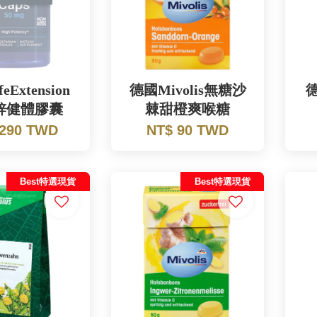
eExtension
德國Mivolis無糖沙
德
鋅健體膠囊
棘甜橙爽喉糖
 290 TWD
NT$ 90 TWD
Best特選現貨
Best特選現貨