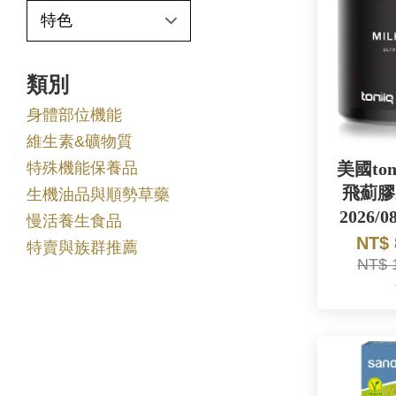
類別
身體部位機能
維生素&礦物質
特殊機能保養品
美國to
飛薊膠
生機油品與順勢草藥
2026/0
慢活養生食品
NT$
特賣與族群推薦
NT$ 