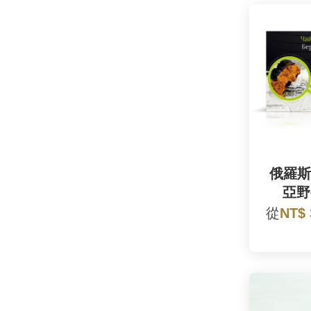
俄羅斯
亞野
從
NT$