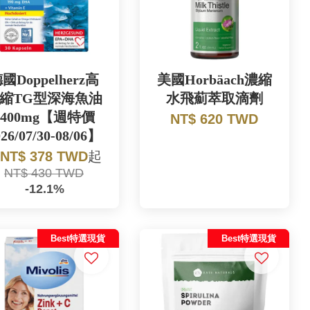
國Doppelherz高
美國Horbäach濃縮
縮TG型深海魚油
水飛薊萃取滴劑
1400mg【週特價
NT$ 620 TWD
026/07/30-08/06】
NT$ 378 TWD
起
NT$ 430 TWD
-12.1%
Best特選現貨
Best特選現貨