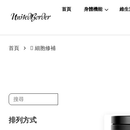
首頁
身體機能
維生
›
首頁
 細胞修補
排列方式