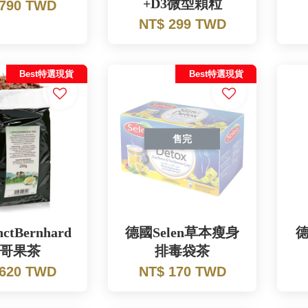
+D3微型顆粒
 790 TWD
NT$ 299 TWD
Best特選現貨
Best特選現貨
售完
ctBernhard
德國Selen草本瘦身
德
哥果茶
排毒袋茶
 620 TWD
NT$ 170 TWD