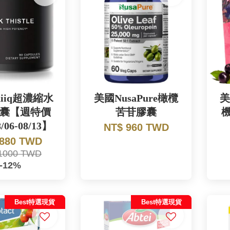
niiq超濃縮水
美國NusaPure橄欖
美
囊【週特價
苦苷膠囊
8/06-08/13】
NT$ 960 TWD
 880 TWD
1000 TWD
-12%
Best特選現貨
Best特選現貨