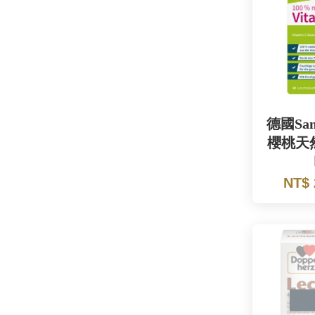
德國San
櫻桃天
NT$