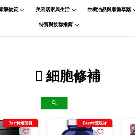
素礦物質
美容居家與生活
生機油品與順勢草藥
特賣與族群推薦
 細胞修補
搜尋
Best特選現貨
Best特選現貨