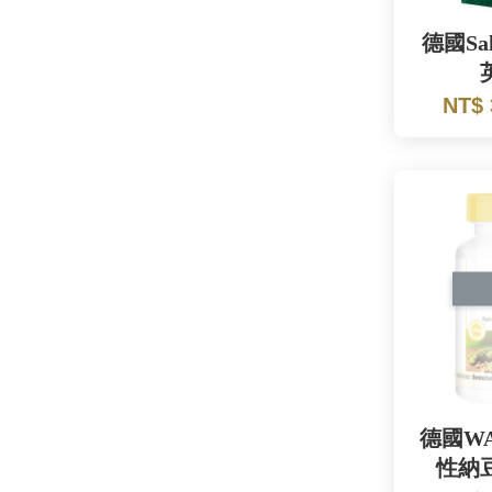
德國Sa
NT$
德國W
性納