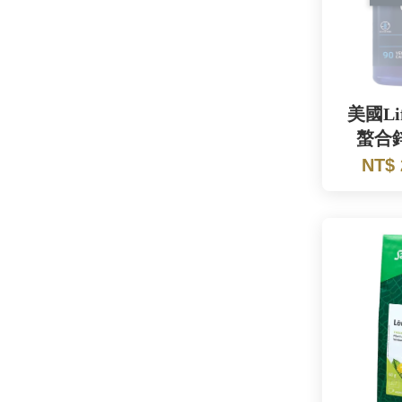
美國Lif
螯合
NT$