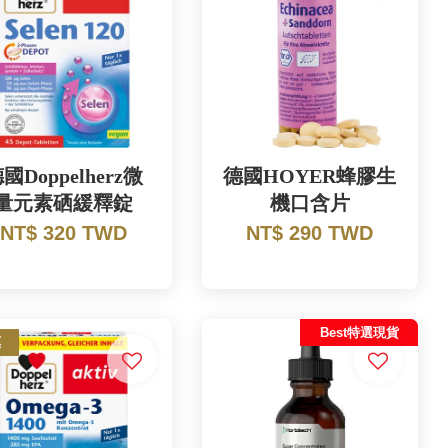
國Doppelherz微
德國HOYER蜂膠生
量元素硒緩釋錠
機口含片
NT$ 320 TWD
NT$ 290 TWD
Best特選現貨
惠