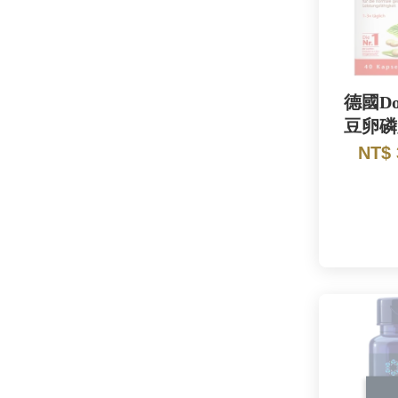
德國Do
豆卵磷
NT$