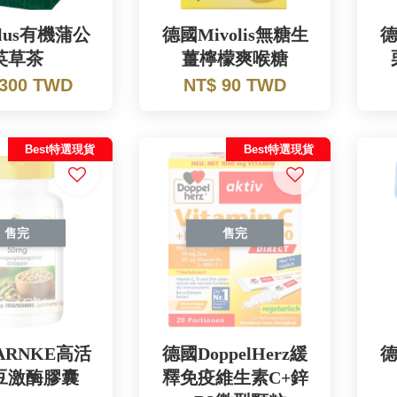
lus有機蒲公
德國Mivolis無糖生
德
英草茶
薑檸檬爽喉糖
 300 TWD
NT$ 90 TWD
Best特選現貨
Best特選現貨
售完
售完
ARNKE高活
德國DoppelHerz緩
德
豆激酶膠囊
釋免疫維生素C+鋅