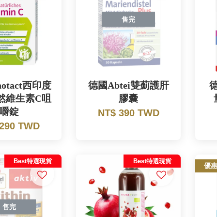
售完
otact西印度
德國Abtei雙薊護肝
德
然維生素C咀
膠囊
嚼錠
NT$ 390 TWD
 290 TWD
Best特選現貨
Best特選現貨
優
售完