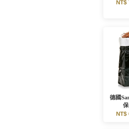
NT$
德國San
保
NT$