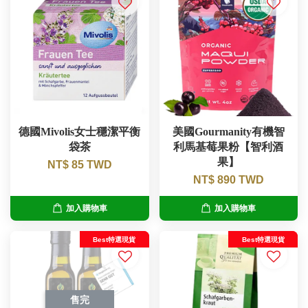
德國Mivolis女士穩潔平衡
美國Gourmanity有機智
袋茶
利馬基莓果粉【智利酒
果】
NT$ 85 TWD
NT$ 890 TWD
加入購物車
加入購物車
Best特選現貨
Best特選現貨
售完