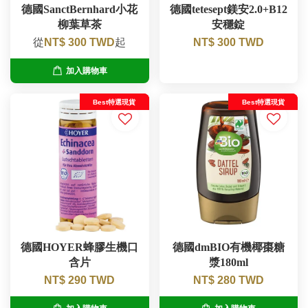
德國SanctBernhard小花
德國tetesept鎂安2.0+B12
柳葉草茶
安穩錠
從
NT$ 300 TWD
起
NT$ 300 TWD
加入購物車
Best特選現貨
Best特選現貨
德國HOYER蜂膠生機口
德國dmBIO有機椰棗糖
含片
漿180ml
NT$ 290 TWD
NT$ 280 TWD