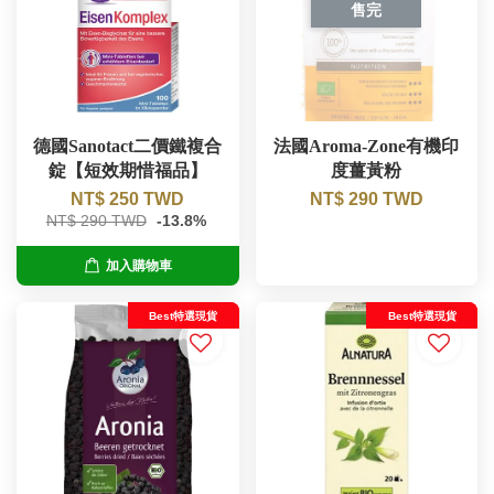
售完
德國Sanotact二價鐵複合
法國Aroma-Zone有機印
錠【短效期惜福品】
度薑黃粉
NT$ 250 TWD
NT$ 290 TWD
NT$ 290 TWD
-13.8%
加入購物車
Best特選現貨
Best特選現貨