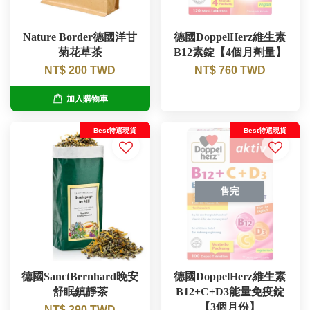
Nature Border德國洋甘
德國DoppelHerz維生素
菊花草茶
B12素錠【4個月劑量】
NT$ 200 TWD
NT$ 760 TWD
加入購物車
Best特選現貨
Best特選現貨
售完
德國SanctBernhard晚安
德國DoppelHerz維生素
舒眠鎮靜茶
B12+C+D3能量免疫錠
【3個月份】
NT$ 390 TWD