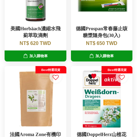
美國Horbäach濃縮水飛
德國Prospan常春藤止咳
薊萃取滴劑
糖漿隨身包(30入)
NT$ 620 TWD
NT$ 650 TWD
加入購物車
加入購物車
Best特選現貨
Best特選現貨
法國Aroma Zone有機印
德國DoppelHerz山楂花