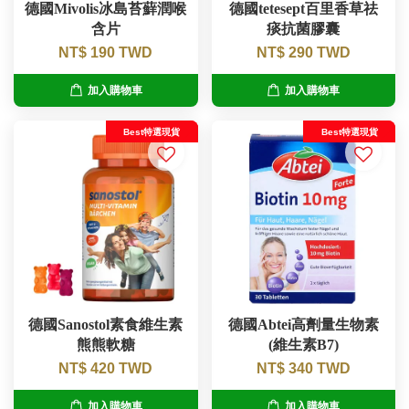
德國Mivolis冰島苔蘚潤喉
德國tetesept百里香草祛
含片
痰抗菌膠囊
NT$ 190 TWD
NT$ 290 TWD
加入購物車
加入購物車
Best特選現貨
Best特選現貨
德國Sanostol素食維生素
德國Abtei高劑量生物素
熊熊軟糖
(維生素B7)
NT$ 420 TWD
NT$ 340 TWD
加入購物車
加入購物車