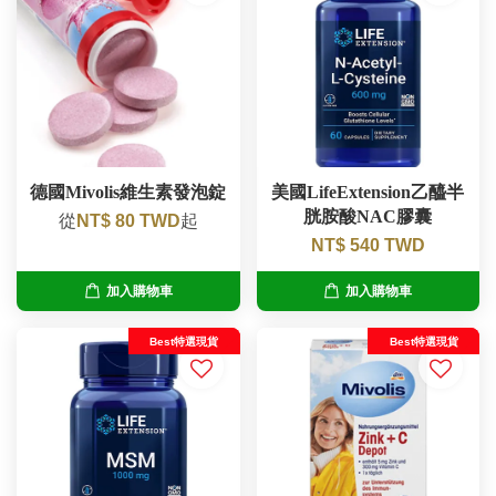
德國Mivolis維生素發泡錠
美國LifeExtension乙醯半
胱胺酸NAC膠囊
從
NT$ 80 TWD
起
NT$ 540 TWD
加入購物車
加入購物車
Best特選現貨
Best特選現貨