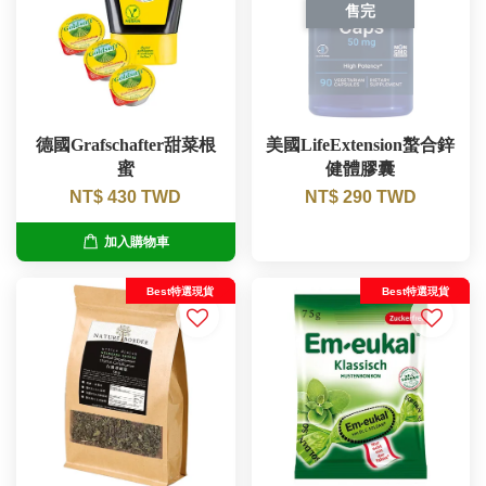
售完
德國Grafschafter甜菜根
美國LifeExtension螯合鋅
蜜
健體膠囊
NT$ 430 TWD
NT$ 290 TWD
加入購物車
Best特選現貨
Best特選現貨