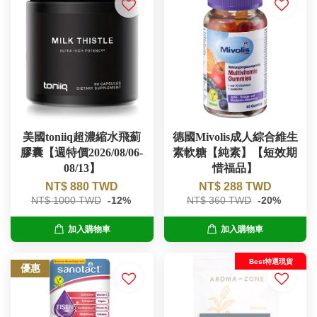
美國toniiq超濃縮水飛薊
德國Mivolis成人綜合維生
膠囊【週特價2026/08/06-
素軟糖【純素】【短效期
08/13】
惜福品】
NT$ 880 TWD
NT$ 288 TWD
NT$ 1000 TWD
-12%
NT$ 360 TWD
-20%
加入購物車
加入購物車
Best特選現貨
優惠