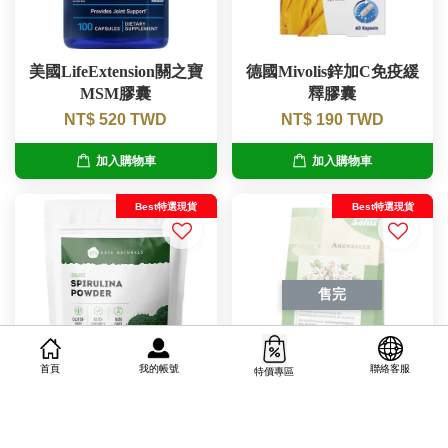
美國LifeExtension關之寶
德國Mivolis鋅加C免疫緩
MSM膠囊
釋膠囊
NT$ 520 TWD
NT$ 190 TWD
加入購物車
加入購物車
Best特選現貨
Best特選現貨
售完
我的帳號
首頁
聯絡客服
特價專區
美國Kate Naturals有機螺
德國Salus有機山楂花葉
旋藻粉227g
茶