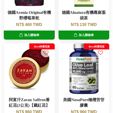
德國Aronia Original有機
德國Alnatura有機蕁麻葉
野櫻莓果乾
袋茶
NT$ 460 TWD
NT$ 130 TWD
加入購物車
加入購物車
Best特選現貨
Best特選現貨
阿富汗Zaran Saffron番
美國NusaPure橄欖苦苷
紅花(2公克)【藏紅花】
膠囊
NT$ 960 TWD
NT$ 960 TWD