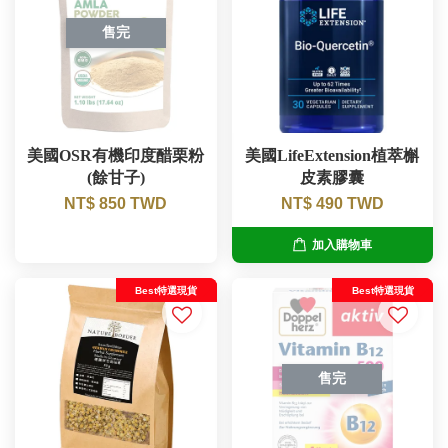
售完
美國OSR有機印度醋栗粉
美國LifeExtension植萃槲
(餘甘子)
皮素膠囊
NT$ 850 TWD
NT$ 490 TWD
加入購物車
Best特選現貨
Best特選現貨
售完