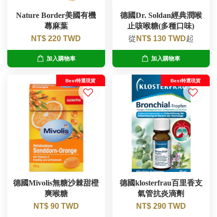
Nature Border美國有機
德國Dr. Soldan經典潤喉
蕁麻葉
止咳喉糖(多種口味)
NT$ 220 TWD
從
NT$ 130 TWD
起
加入購物車
加入購物車
Best特選現貨
Best特選現貨
德國Mivolis無糖沙棘甜橙
德國klosterfrau百里香支
爽喉糖
氣管抗炎滴劑
NT$ 90 TWD
NT$ 290 TWD