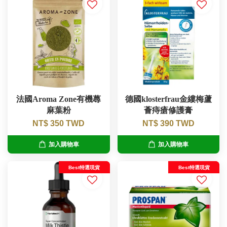
法國Aroma Zone有機蕁
德國klosterfrau金縷梅蘆
麻葉粉
薈痔瘡修護膏
NT$ 350 TWD
NT$ 390 TWD
加入購物車
加入購物車
Best特選現貨
Best特選現貨