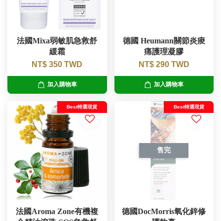
法國Mixa弱敏肌急救舒
德國 Heumann關節炎痠
緩霜
痛護理凝膠
NT$ 350 TWD
NT$ 290 TWD
加入購物車
加入購物車
Best特選現貨
Best特選現貨
售完
法國Aroma Zone有機複
德國DocMorris氧化鋅修