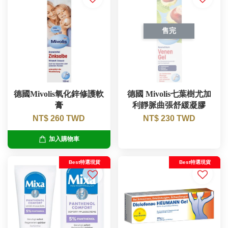
售完
德國Mivolis氧化鋅修護軟
德國 Mivolis七葉樹尤加
膏
利靜脈曲張舒緩凝膠
NT$ 260 TWD
NT$ 230 TWD
加入購物車
Best特選現貨
Best特選現貨