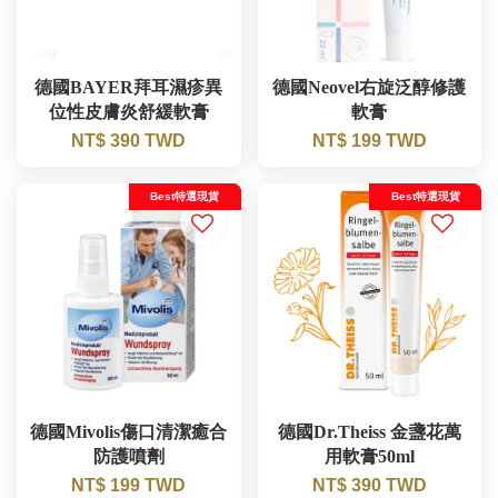
德國BAYER拜耳濕疹異
德國Neovel右旋泛醇修護
位性皮膚炎舒緩軟膏
軟膏
NT$ 390 TWD
NT$ 199 TWD
Best特選現貨
Best特選現貨
德國Mivolis傷口清潔癒合
德國Dr.Theiss 金盞花萬
防護噴劑
用軟膏50ml
NT$ 199 TWD
NT$ 390 TWD