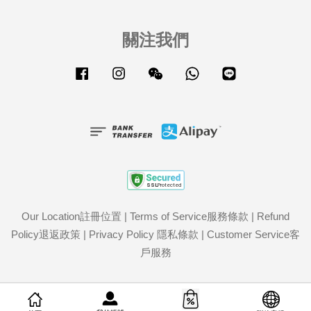
關注我們
Facebook
Instagram
Wechat
Whatsapp
Line
Our Location註冊位置
|
Terms of Service服務條款
|
Refund
Policy退返政策
|
Privacy Policy 隱私條款
|
Customer Service客
戶服務