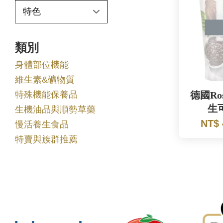
類別
身體部位機能
維生素&礦物質
特殊機能保養品
德國Ro
生
生機油品與順勢草藥
NT$
慢活養生食品
特賣與族群推薦