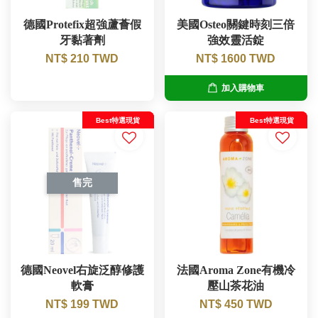
德國Protefix超強蘆薈假
美國Osteo關鍵時刻三倍
牙黏著劑
強效靈活錠
NT$ 210 TWD
NT$ 1600 TWD
加入購物車
Best特選現貨
Best特選現貨
售完
德國Neovel右旋泛醇修護
法國Aroma Zone有機冷
軟膏
壓山茶花油
NT$ 199 TWD
NT$ 450 TWD