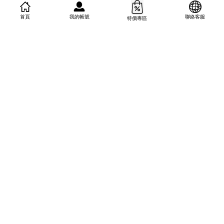
法國AromaZone有機馬
德國BULLRICH胃片
達加斯加羅文莎葉精油
(180錠)
我的帳號
首頁
聯絡客服
特價專區
10ml~30ml
NT$ 350 TWD
從
NT$ 200 TWD
起
加入購物車
加入購物車
Best特選現貨
Best特選現貨
法國Aroma Zone有機冷
法國Aroma Zone俄羅斯
壓接骨木籽油
落葉松萃取原液
NT$ 320 TWD
NT$ 260 TWD