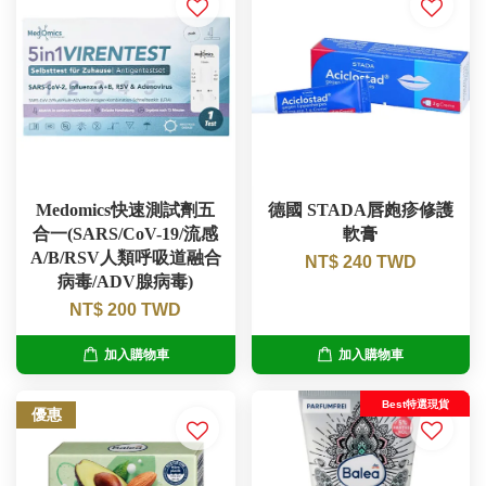
Medomics快速測試劑五
德國 STADA唇皰疹修護
合一(SARS/CoV-19/流感
軟膏
A/B/RSV人類呼吸道融合
NT$ 240 TWD
病毒/ADV腺病毒)
NT$ 200 TWD
加入購物車
加入購物車
Best特選現貨
優惠