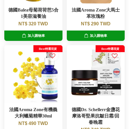
德國Balea母菊荷荷芭5合
法國Aroma Zone大馬士
1美容滋養油
革玫瑰粉
NT$ 320 TWD
NT$ 290 TWD
加入購物車
加入購物車
Best特選現貨
Best特選現貨
法國Aroma Zone有機義
德國Dr. Schellerr金盞花
大利蠟菊精華30ml
摩洛哥堅果抗皺日霜/回
春晚霜
NT$ 490 TWD