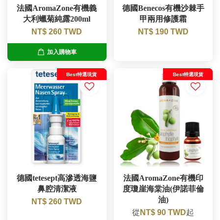
法國AromaZone有機義
德國Benecos有機沙棘手
大利蠟菊純露200ml
甲兩用修護霜
NT$ 260 TWD
NT$ 190 TWD
加入購物車
Best特選現貨
Best特選現貨
德國tetesept高滲透海鹽
法國AromaZone有機印
鼻腔清潔液
度瓊崖海棠油(伊諾菲倫
油)
NT$ 260 TWD
從
NT$ 90 TWD
起