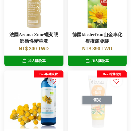
法國Aroma Zone蠟菊眼
德國klosterfrau山金車化
部活性精華液
瘀痠痛凝膠
NT$ 300 TWD
NT$ 390 TWD
加入購物車
加入購物車
Best特選現貨
Best特選現貨
售完