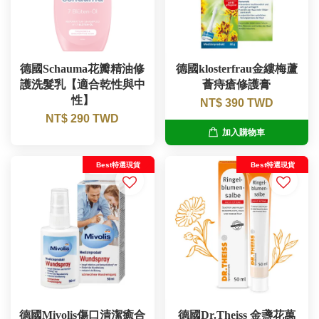
德國Schauma花瓣精油修
德國klosterfrau金縷梅蘆
護洗髮乳【適合乾性與中
薈痔瘡修護膏
性】
NT$ 390 TWD
NT$ 290 TWD
加入購物車
Best特選現貨
Best特選現貨
德國Mivolis傷口清潔癒合
德國Dr.Theiss 金盞花萬