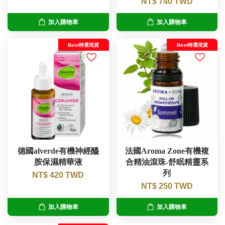
NT$ 740 TWD
加入購物車
加入購物車
Best特選現貨
Best特選現貨
德國alverde有機神經醯
法國Aroma Zone有機複
胺保濕精華液
合精油滾珠-舒眠精靈系
列
NT$ 420 TWD
NT$ 250 TWD
加入購物車
加入購物車