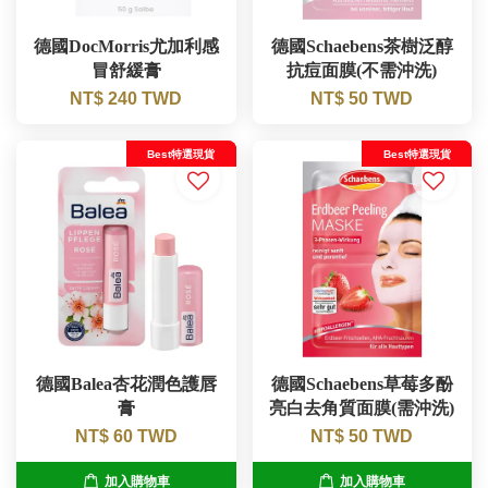
德國DocMorris尤加利感
德國Schaebens茶樹泛醇
冒舒緩膏
抗痘面膜(不需沖洗)
NT$ 240 TWD
NT$ 50 TWD
Best特選現貨
Best特選現貨
德國Balea杏花潤色護唇
德國Schaebens草莓多酚
膏
亮白去角質面膜(需沖洗)
NT$ 60 TWD
NT$ 50 TWD
加入購物車
加入購物車