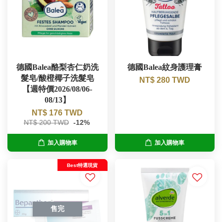
德國Balea酪梨杏仁奶洗
德國Balea紋身護理膏
髮皂/酸橙椰子洗髮皂
NT$ 280 TWD
【週特價2026/08/06-
08/13】
NT$ 176 TWD
NT$ 200 TWD
-12%
加入購物車
加入購物車
Best特選現貨
售完