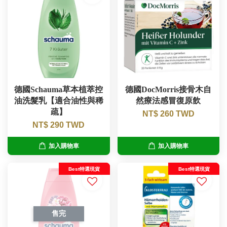
德國Schauma草本植萃控
德國DocMorris接骨木自
油洗髮乳【適合油性與稀
然療法感冒復原飲
疏】
NT$ 260 TWD
NT$ 290 TWD
加入購物車
加入購物車
Best特選現貨
Best特選現貨
售完