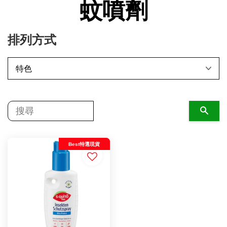
蚊噴劑
排列方式
搜尋
Best特選現貨