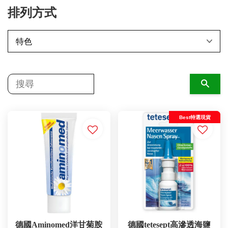
排列方式
搜尋
Best特選現貨
德國Aminomed洋甘菊胺
德國tetesept高滲透海鹽