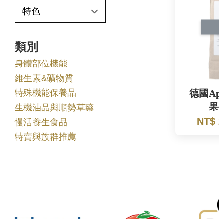
類別
身體部位機能
維生素&礦物質
特殊機能保養品
德國Ap
果
生機油品與順勢草藥
NT$
慢活養生食品
特賣與族群推薦