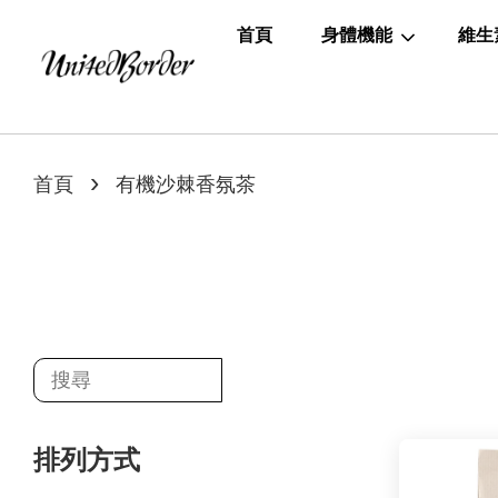
首頁
身體機能
維生
›
首頁
有機沙棘香氛茶
排列方式