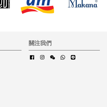
關注我們
Facebook
Instagram
Wechat
Whatsapp
Line